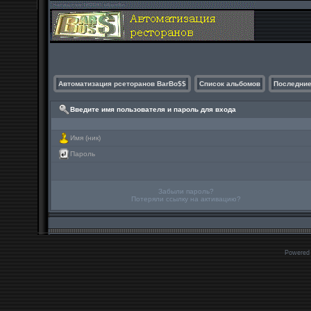
Автоматизация рсеторанов BarBo$$
Список альбомов
Последние
Введите имя пользователя и пароль для входа
Имя (ник)
Пароль
Забыли пароль?
Потеряли ссылку на активацию?
Powered