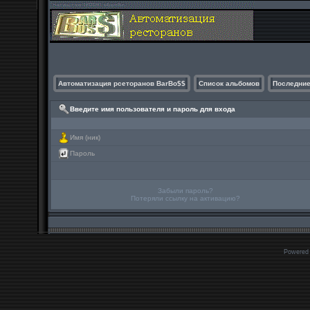
Автоматизация рсеторанов BarBo$$
Список альбомов
Последние
Введите имя пользователя и пароль для входа
Имя (ник)
Пароль
Забыли пароль?
Потеряли ссылку на активацию?
Powered