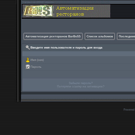
Автоматизация рсеторанов BarBo$$
Список альбомов
Последние
Введите имя пользователя и пароль для входа
Имя (ник)
Пароль
Забыли пароль?
Потеряли ссылку на активацию?
Powered