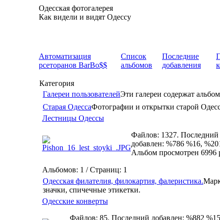
Одесская фотогалерея
Как видели и видят Одессу
Автоматизация
Список
Последние
рсеторанов BarBo$$
альбомов
добавления
Категория
Галереи пользователей
Эти галереи содержат альбом
Старая Одесса
Фотографии и открытки старой Одес
Лестницы Одессы
Файлов: 1327. Последний
добавлен: %786 %16, %20
Альбом просмотрен 6996 
Альбомов: 1 / Страниц: 1
Одесская филателия, филокартия, фалеристика.
Марк
значки, спичечные этикетки.
Одесские конверты
Файлов: 85. Последний добавлен: %882 %15