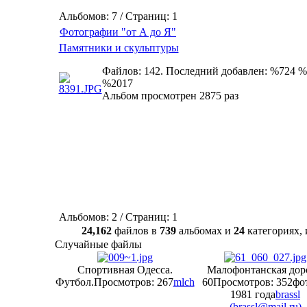
Альбомов: 7 / Страниц: 1
Фотографии "от А до Я"
Памятники и скульптуры
Файлов: 142. Последний добавлен: %724 %
%2017
Альбом просмотрен 2875 раз
Альбомов: 2 / Страниц: 1
24,162
файлов в
739
альбомах и
24
категориях
Случайные файлы
Спортивная Одесса.
Малофонтанская дор
Футбол.
Просмотров: 267
mlch
60
Просмотров: 352
фо
1981 года
brassl
(
brassl@mail.ru
)