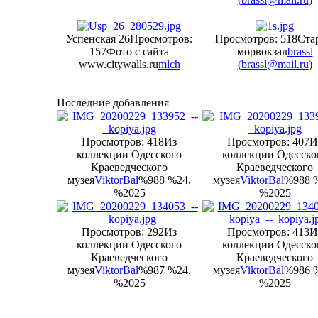
Успенская 26
Просмотров:
Просмотров: 518
Ста
157
Фото с сайта
морвокзал
brassl
www.citywalls.ru
mlch
(
brassl@mail.ru
)
Последние добавления
Просмотров: 418
Из
Просмотров: 407
И
коллекции Одесского
коллекции Одесско
Краеведческого
Краеведческого
музея
ViktorBal
%988 %24,
музея
ViktorBal
%988 
%2025
%2025
Просмотров: 292
Из
Просмотров: 413
И
коллекции Одесского
коллекции Одесско
Краеведческого
Краеведческого
музея
ViktorBal
%987 %24,
музея
ViktorBal
%986 
%2025
%2025