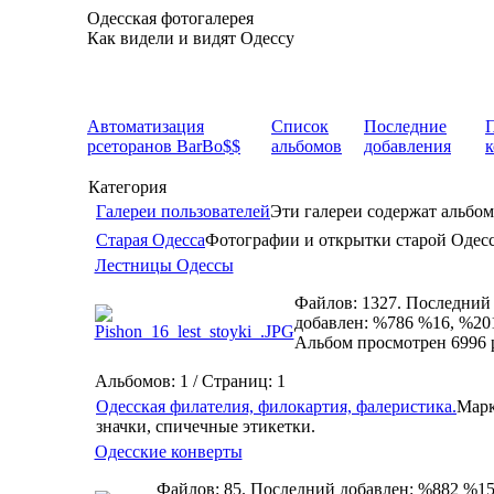
Одесская фотогалерея
Как видели и видят Одессу
Автоматизация
Список
Последние
рсеторанов BarBo$$
альбомов
добавления
Категория
Галереи пользователей
Эти галереи содержат альбом
Старая Одесса
Фотографии и открытки старой Одес
Лестницы Одессы
Файлов: 1327. Последний
добавлен: %786 %16, %20
Альбом просмотрен 6996 
Альбомов: 1 / Страниц: 1
Одесская филателия, филокартия, фалеристика.
Марк
значки, спичечные этикетки.
Одесские конверты
Файлов: 85. Последний добавлен: %882 %15