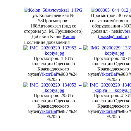
ул. Колонтаевская №
Просмотров: 365
за
58
Просмотров:
сельскохозяйственн
168
Автовокзал (вид со
оборудования «ЗО
стороны ул. М. Грушевского)
добавил - netslov
bra
Добавил Kamin
Kamin
(
brassl@mail.ru
)
Последние добавления
Просмотров: 418
Из
Просмотров: 407
И
коллекции Одесского
коллекции Одесско
Краеведческого
Краеведческого
музея
ViktorBal
%988 %24,
музея
ViktorBal
%988 
%2025
%2025
Просмотров: 292
Из
Просмотров: 413
И
коллекции Одесского
коллекции Одесско
Краеведческого
Краеведческого
музея
ViktorBal
%987 %24,
музея
ViktorBal
%986 
%2025
%2025