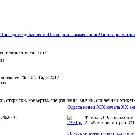
Последние добавления
Последние комментарии
Часто просматри
ы пользователей сайта
сы
 добавлен: %786 %16, %2017
раз
и, открытки, конверты, спецгашения, значки, спичечные этикет
Одесса конец XIX начала ХХ ве
5, %2016
Файлов: 69. Последний
Альбом просмотрен 391
Одесские значки советского вр