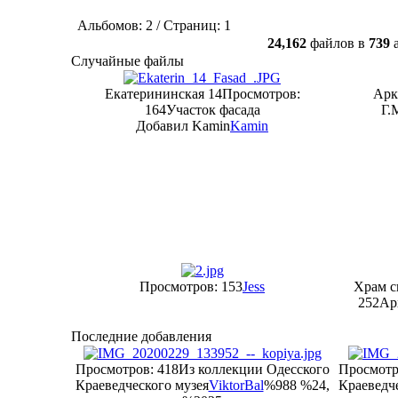
Альбомов: 2 / Страниц: 1
24,162
файлов в
739
а
Случайные файлы
Екатерининская 14
Просмотров:
Арк
164
Участок фасада
Г.
Добавил Kamin
Kamin
Просмотров: 153
Jess
Храм с
252
Ар
Последние добавления
Просмотров: 418
Из коллекции Одесского
Просмотр
Краеведческого музея
ViktorBal
%988 %24,
Краеведче