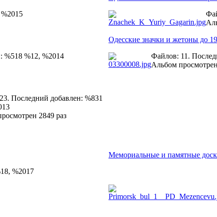
, %2015
Фай
Аль
Одесские значки и жетоны до 19
н: %518 %12, %2014
Файлов: 11. После
Альбом просмотрен
23. Последний добавлен: %831
013
росмотрен 2849 раз
Мемориальные и памятные дос
%18, %2017