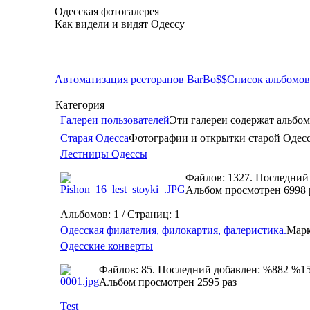
Одесская фотогалерея
Как видели и видят Одессу
Автоматизация рсеторанов BarBo$$
Список альбомов
Категория
Галереи пользователей
Эти галереи содержат альбом
Старая Одесса
Фотографии и открытки старой Одес
Лестницы Одессы
Файлов: 1327. Последний
Альбом просмотрен 6998 
Альбомов: 1 / Страниц: 1
Одесская филателия, филокартия, фалеристика.
Марк
Одесские конверты
Файлов: 85. Последний добавлен: %882 %1
Альбом просмотрен 2595 раз
Test