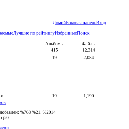
Домой
Боковая панель
Вход
ваемые
Лучшие по рейтингу
Избранные
Поиск
Альбомы
Файлы
415
12,314
19
2,084
ки.
19
1,190
ков
 добавлен: %768 %21, %2014
5 раз
емени