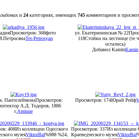
льбомах и
24
категориях, имеющих
745
комментариев и просмо
адия
Просмотров: 368
фото
ул. Екатерининская № 22
Прос
М.Петросяна
Ter-Petrosyan
118
Стойки на лестнице (те 
остались)
Добавил Kamin
Kamin
в. Пантелеймона
Просмотров:
Просмотров: 174
Юрий Рейф
V
хитектор А.Д. Тодоров, 1886
г.
Antique
ов: 408
Из коллекции Одесского
Просмотров: 337
Из коллекции 
ского музея
ViktorBal
%988 %24,
Краеведческого музея
ViktorBal