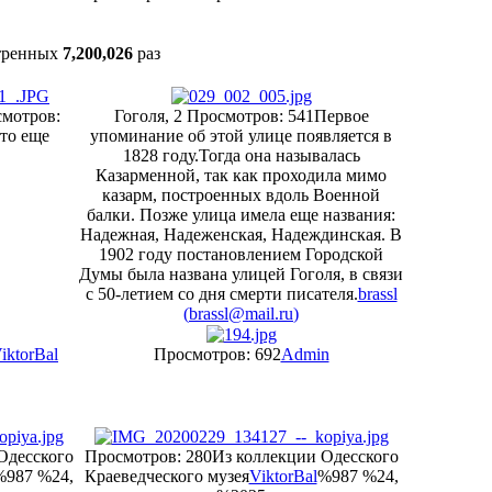
тренных
7,200,026
раз
мотров:
Гоголя, 2
Просмотров: 541
Первое
что еще
упоминание об этой улице появляется в
1828 году.Тогда она называлась
Казарменной, так как проходила мимо
казарм, построенных вдоль Военной
балки. Позже улица имела еще названия:
Надежная, Надеженская, Надеждинская. В
1902 году постановлением Городской
Думы была названа улицей Гоголя, в связи
с 50-летием со дня смерти писателя.
brassl
(
brassl@mail.ru
)
iktorBal
Просмотров: 692
Admin
Одесского
Просмотров: 280
Из коллекции Одесского
%987 %24,
Краеведческого музея
ViktorBal
%987 %24,