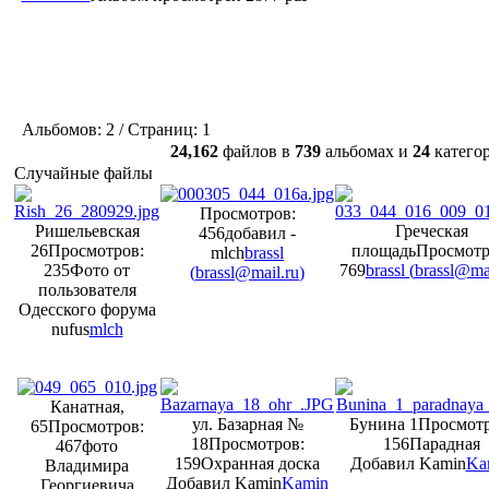
Альбомов: 2 / Страниц: 1
24,162
файлов в
739
альбомах и
24
катего
Случайные файлы
Просмотров:
Ришельевская
Греческая
456
добавил -
26
Просмотров:
площадь
Просмотр
mlch
brassl
235
Фото от
769
brassl (
brassl@mai
(
brassl@mail.ru
)
пользователя
Одесского форума
nufus
mlch
Канатная,
ул. Базарная №
Бунина 1
Просмотр
65
Просмотров:
18
Просмотров:
156
Парадная
467
фото
159
Охранная доска
Добавил Kamin
Ka
Владимира
Добавил Kamin
Kamin
Георгиевича