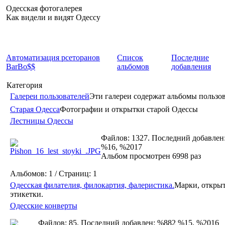
Одесская фотогалерея
Как видели и видят Одессу
Автоматизация рсеторанов
Список
Последние
BarBo$$
альбомов
добавления
Категория
Галереи пользователей
Эти галереи содержат альбомы пользов
Старая Одесса
Фотографии и открытки старой Одессы
Лестницы Одессы
Файлов: 1327. Последний добавлен
%16, %2017
Альбом просмотрен 6998 раз
Альбомов: 1 / Страниц: 1
Одесская филателия, филокартия, фалеристика.
Марки, открыт
этикетки.
Одесские конверты
Файлов: 85. Последний добавлен: %882 %15, %2016