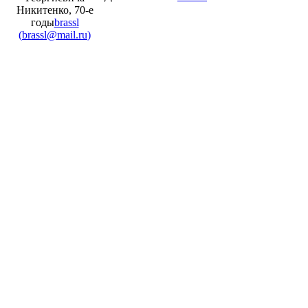
Никитенко, 70-е
годы
brassl
(
brassl@mail.ru
)