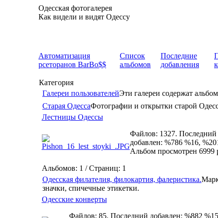
Одесская фотогалерея
Как видели и видят Одессу
Автоматизация
Список
Последние
рсеторанов BarBo$$
альбомов
добавления
Категория
Галереи пользователей
Эти галереи содержат альбом
Старая Одесса
Фотографии и открытки старой Одес
Лестницы Одессы
Файлов: 1327. Последний
добавлен: %786 %16, %20
Альбом просмотрен 6999 
Альбомов: 1 / Страниц: 1
Одесская филателия, филокартия, фалеристика.
Марк
значки, спичечные этикетки.
Одесские конверты
Файлов: 85. Последний добавлен: %882 %15