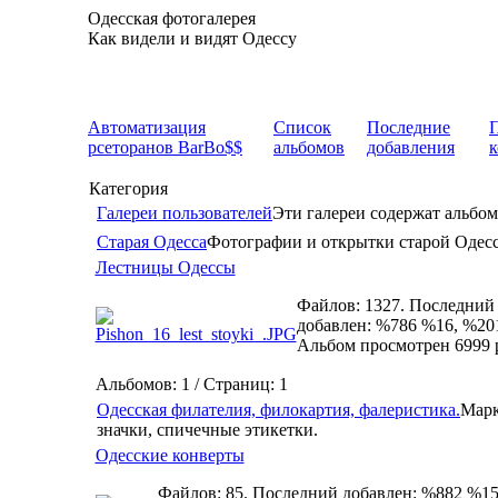
Одесская фотогалерея
Как видели и видят Одессу
Автоматизация
Список
Последние
рсеторанов BarBo$$
альбомов
добавления
Категория
Галереи пользователей
Эти галереи содержат альбом
Старая Одесса
Фотографии и открытки старой Одес
Лестницы Одессы
Файлов: 1327. Последний
добавлен: %786 %16, %20
Альбом просмотрен 6999 
Альбомов: 1 / Страниц: 1
Одесская филателия, филокартия, фалеристика.
Марк
значки, спичечные этикетки.
Одесские конверты
Файлов: 85. Последний добавлен: %882 %15