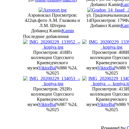
Добавил Kamin
Kam
Аэровокзал
Просмотров:
ул. Градоначальницк
422
цв.фото А.М. Глазкова и
14
Просмотров: 179
Ф
Л.М. Штерна
Добавил Kamin
Kam
Добавид Kamin
Kamin
Последние добавления
Просмотров: 418
Из
Просмотров: 408
И
коллекции Одесского
коллекции Одесско
Краеведческого
Краеведческого
музея
ViktorBal
%988 %24,
музея
ViktorBal
%988 
%2025
%2025
Просмотров: 292
Из
Просмотров: 413
И
коллекции Одесского
коллекции Одесско
Краеведческого
Краеведческого
музея
ViktorBal
%987 %24,
музея
ViktorBal
%986 
%2025
%2025
Powered by
C