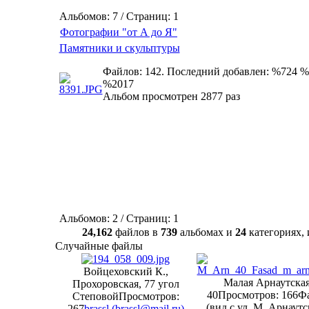
Альбомов: 7 / Страниц: 1
Фотографии "от А до Я"
Памятники и скульптуры
Файлов: 142. Последний добавлен: %724 %
%2017
Альбом просмотрен 2877 раз
Альбомов: 2 / Страниц: 1
24,162
файлов в
739
альбомах и
24
категориях
Случайные файлы
Войцеховский К.,
Малая Арнаутска
Прохоровская, 77 угол
40
Просмотров: 166
Ф
Степовой
Просмотров:
(вид с ул. М. Арнаутс
267
brassl (
brassl@mail.ru
)