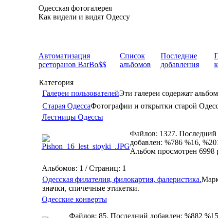
Одесская фотогалерея
Как видели и видят Одессу
Автоматизация
Список
Последние
рсеторанов BarBo$$
альбомов
добавления
Категория
Галереи пользователей
Эти галереи содержат альбом
Старая Одесса
Фотографии и открытки старой Одес
Лестницы Одессы
Файлов: 1327. Последний
добавлен: %786 %16, %20
Альбом просмотрен 6998 
Альбомов: 1 / Страниц: 1
Одесская филателия, филокартия, фалеристика.
Марк
значки, спичечные этикетки.
Одесские конверты
Файлов: 85. Последний добавлен: %882 %15