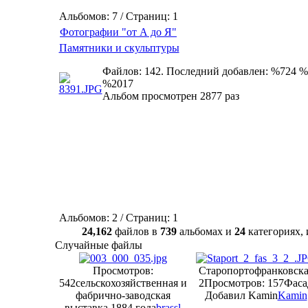
Альбомов: 7 / Страниц: 1
Фотографии "от А до Я"
Памятники и скульптуры
Файлов: 142. Последний добавлен: %724 %
%2017
Альбом просмотрен 2877 раз
Альбомов: 2 / Страниц: 1
24,162
файлов в
739
альбомах и
24
категориях
Случайные файлы
Просмотров:
Старопортофранковска
542
сельскохозяйственная и
2
Просмотров: 157
Фаса
фабрично-заводская
Добавил Kamin
Kamin
выставка 1884 года
brassl