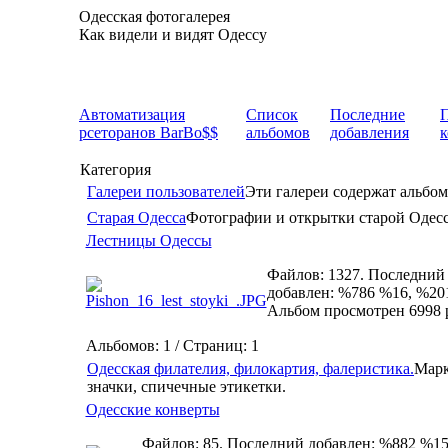
Одесская фотогалерея
Как видели и видят Одессу
Автоматизация
Список
Последние
рсеторанов BarBo$$
альбомов
добавления
Категория
Галереи пользователей
Эти галереи содержат альбом
Старая Одесса
Фотографии и открытки старой Одес
Лестницы Одессы
Файлов: 1327. Последний
добавлен: %786 %16, %20
Альбом просмотрен 6998 
Альбомов: 1 / Страниц: 1
Одесская филателия, филокартия, фалеристика.
Марк
значки, спичечные этикетки.
Одесские конверты
Файлов: 85. Последний добавлен: %882 %15