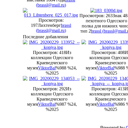
(
brassl@mail.ru
)
Просмотров: 263
Знак 48
Просмотров:
пехотного Одесского
197
Лихтенберг
brassl
полка для нижних чин
(
brassl@mail.ru
)
тип 2
brassl (
brassl@mail.
Последние добавления
Просмотров: 418
Из
Просмотров: 408
И
коллекции Одесского
коллекции Одесско
Краеведческого
Краеведческого
музея
ViktorBal
%988 %24,
музея
ViktorBal
%988 
%2025
%2025
Просмотров: 292
Из
Просмотров: 413
И
коллекции Одесского
коллекции Одесско
Краеведческого
Краеведческого
музея
ViktorBal
%987 %24,
музея
ViktorBal
%986 
%2025
%2025
Powered by
C