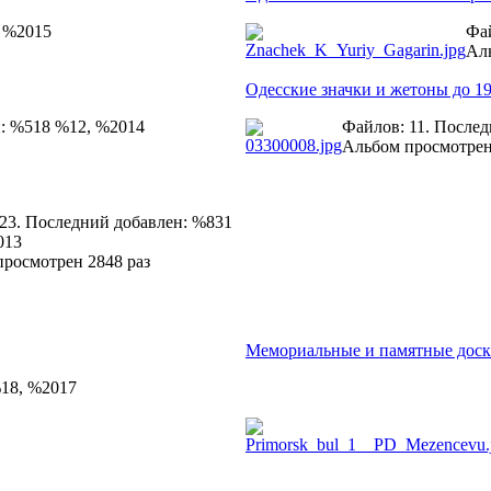
, %2015
Фай
Аль
Одесские значки и жетоны до 19
н: %518 %12, %2014
Файлов: 11. После
Альбом просмотрен
23. Последний добавлен: %831
013
росмотрен 2848 раз
Мемориальные и памятные дос
%18, %2017