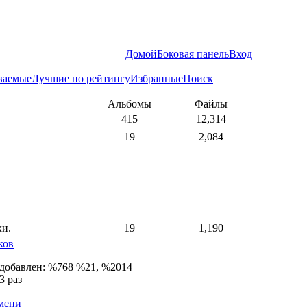
Домой
Боковая панель
Вход
ваемые
Лучшие по рейтингу
Избранные
Поиск
Альбомы
Файлы
415
12,314
19
2,084
ки.
19
1,190
ков
 добавлен: %768 %21, %2014
3 раз
емени