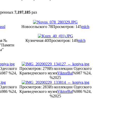
тренных
7,197,185
раз
assl
Новосельского 78
Просмотров: 145
mlch
ая №
Кузнечная 40
Просмотров: 149
mlch
"Памяти
ы"
Одесского
Просмотров: 279
Из коллекции Одесского
%987 %24,
Краеведческого музея
ViktorBal
%987 %24,
%2025
Одесского
Просмотров: 283
Из коллекции Одесского
%986 %24,
Краеведческого музея
ViktorBal
%986 %24,
%2025