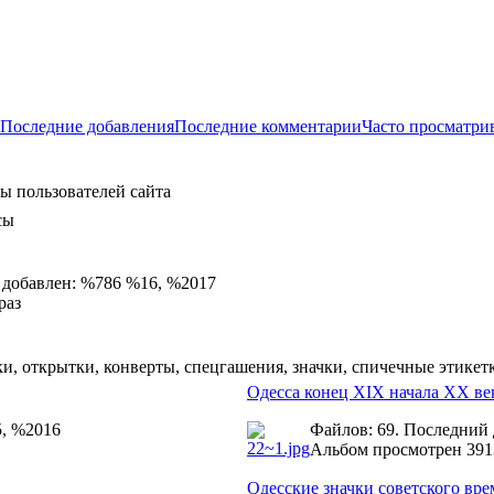
Последние добавления
Последние комментарии
Часто просматри
ы пользователей сайта
сы
 добавлен: %786 %16, %2017
раз
и, открытки, конверты, спецгашения, значки, спичечные этикет
Одесса конец XIX начала ХХ ве
5, %2016
Файлов: 69. Последний
Альбом просмотрен 391
Одесские значки советского вр