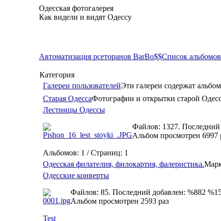
Одесская фотогалерея
Как видели и видят Одессу
Автоматизация рсеторанов BarBo$$
Список альбомов
Категория
Галереи пользователей
Эти галереи содержат альбом
Старая Одесса
Фотографии и открытки старой Одес
Лестницы Одессы
Файлов: 1327. Последний
Альбом просмотрен 6997 
Альбомов: 1 / Страниц: 1
Одесская филателия, филокартия, фалеристика.
Марк
Одесские конверты
Файлов: 85. Последний добавлен: %882 %1
Альбом просмотрен 2593 раз
Test