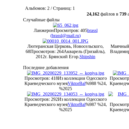
Альбомов: 2 / Страниц: 1
24,162
файлов в
739
а
Случайные файлы
Ланжерон
Просмотров: 405
brassl
(
brassl@mail.ru
)
Лютеранская Церковь, Новосельского,
Маячный
68
Просмотров: 264
Акварель (Гризайль),
Владимир
2012г. Брянский Егор.
Shipshin
Последние добавления
Просмотров: 418
Из коллекции Одесского
Просмотр
Краеведческого музея
ViktorBal
%988 %24,
Краеведче
%2025
Просмотров: 292
Из коллекции Одесского
Краеведческого музея
ViktorBal
%987 %24,
Просмотр
%2025
Краеведче