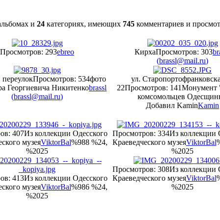
льбомах и
24
категориях, имеющих
745
комментариев и просмо
Просмотров: 293
ebreo
Кирха
Просмотров: 303
br
(
brassl@mail.ru
)
 переулок
Просмотров: 534
фото
ул. Старопортофранковск
а Георгиевича Никитенко
brassl
22
Просмотров: 141
Монумент 
(
brassl@mail.ru
)
комсомольцев Одесщин
Добавил Kamin
Kamin
ов: 407
Из коллекции Одесского
Просмотров: 334
Из коллекции 
ского музея
ViktorBal
%988 %24,
Краеведческого музея
ViktorBal
%2025
%2025
Просмотров: 308
Из коллекции 
ов: 413
Из коллекции Одесского
Краеведческого музея
ViktorBal
ского музея
ViktorBal
%986 %24,
%2025
%2025