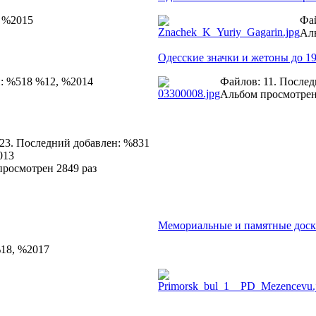
, %2015
Фай
Аль
Одесские значки и жетоны до 19
н: %518 %12, %2014
Файлов: 11. После
Альбом просмотрен
23. Последний добавлен: %831
013
росмотрен 2849 раз
Мемориальные и памятные дос
%18, %2017