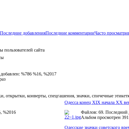
Последние добавления
Последние комментарии
Часто просматри
ы пользователей сайта
сы
 добавлен: %786 %16, %2017
раз
и, открытки, конверты, спецгашения, значки, спичечные этикет
Одесса конец XIX начала ХХ ве
5, %2016
Файлов: 69. Последний
Альбом просмотрен 391
Одесские значки советского вр