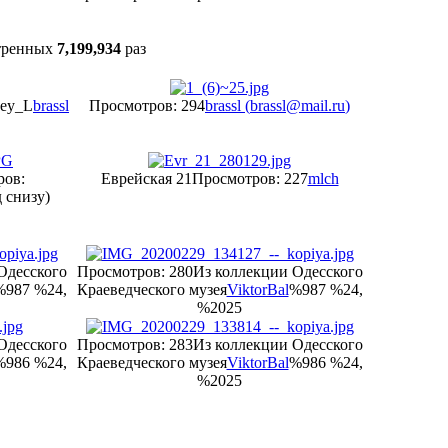
тренных
7,199,934
раз
gey_L
brassl
Просмотров: 294
brassl (
brassl@mail.ru
)
ров:
Еврейская 21
Просмотров: 227
mlch
 снизу)
Одесского
Просмотров: 280
Из коллекции Одесского
%987 %24,
Краеведческого музея
ViktorBal
%987 %24,
%2025
Одесского
Просмотров: 283
Из коллекции Одесского
%986 %24,
Краеведческого музея
ViktorBal
%986 %24,
%2025