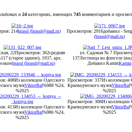
льбомах и
24
категориях, имеющих
745
комментариев и просмо
ров: 214
brassl (
brassl@mail.ru
)
Просмотров: 2916
добавил - Ser
(
brassl@mail.ru
)
кая, 22
Просмотров: 362
средняя
ул. Садовая № 7
Просмот
17 (старое здание), 1937, арх.
137
Лестница во флигеле (вид
Белкин
brassl (
brassl@mail.ru
)
Добавил Kamin
Kamin
ов: 408
Из коллекции Одесского
Просмотров: 337
Из коллекции 
ского музея
ViktorBal
%988 %24,
Краеведческого музея
ViktorBal
%2025
%2025
Просмотров: 308
Из коллекции 
ов: 413
Из коллекции Одесского
Краеведческого музея
ViktorBal
ского музея
ViktorBal
%986 %24,
%2025
%2025