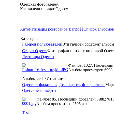
Одесская фотогалерея
Как видели и видят Одессу
Автоматизация рсеторанов BarBo$$
Список альбомов
Категория
Галереи пользователей
Эти галереи содержат альбом
Старая Одесса
Фотографии и открытки старой Одес
Лестницы Одессы
Файлов: 1327. Последний
Альбом просмотрен 6998 
Альбомов: 1 / Страниц: 1
Одесская филателия, филокартия, фалеристика.
Марк
Одесские конверты
Файлов: 85. Последний добавлен: %882 %1
Альбом просмотрен 2595 раз
Test