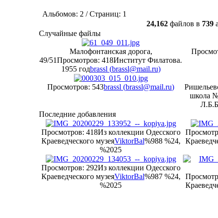
Альбомов: 2 / Страниц: 1
24,162
файлов в
739
а
Случайные файлы
Малофонтанская дорога,
Просмот
49/51
Просмотров: 418
Институт Филатова.
1955 год
brassl (
brassl@mail.ru
)
Просмотров: 543
brassl (
brassl@mail.ru
)
Ришельевс
школа №1
Л.Б.
Последние добавления
Просмотров: 418
Из коллекции Одесского
Просмотр
Краеведческого музея
ViktorBal
%988 %24,
Краеведче
%2025
Просмотров: 292
Из коллекции Одесского
Краеведческого музея
ViktorBal
%987 %24,
Просмотр
%2025
Краеведче