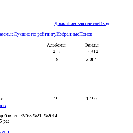
Домой
Боковая панель
Вход
ваемые
Лучшие по рейтингу
Избранные
Поиск
Альбомы
Файлы
415
12,314
19
2,084
ки.
19
1,190
ков
 добавлен: %768 %21, %2014
5 раз
емени