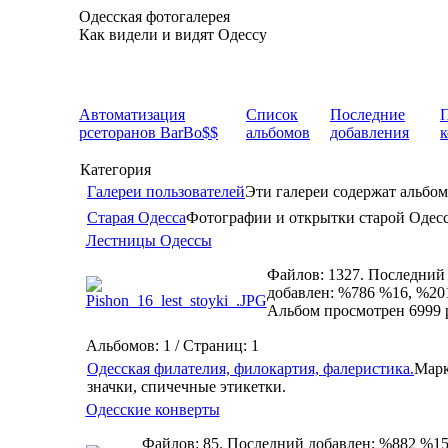
Одесская фотогалерея
Как видели и видят Одессу
Автоматизация
Список
Последние
рсеторанов BarBo$$
альбомов
добавления
Категория
Галереи пользователей
Эти галереи содержат альбом
Старая Одесса
Фотографии и открытки старой Одес
Лестницы Одессы
Файлов: 1327. Последний
добавлен: %786 %16, %20
Альбом просмотрен 6999 
Альбомов: 1 / Страниц: 1
Одесская филателия, филокартия, фалеристика.
Марк
значки, спичечные этикетки.
Одесские конверты
Файлов: 85. Последний добавлен: %882 %15