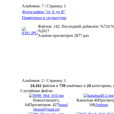
Альбомов: 7 / Страниц: 1
Фотографии "от А до Я"
Памятники и скульптуры
Файлов: 142. Последний добавлен: %724 %
%2017
Альбом просмотрен 2877 раз
Альбомов: 2 / Страниц: 1
24,162
файлов в
739
альбомах и
24
категориях
Случайные файлы
Новосельского,
Канатная 40
Просмот
64
Просмотров: 427
brassl
168
Antique
(
brassl@mail.ru
)