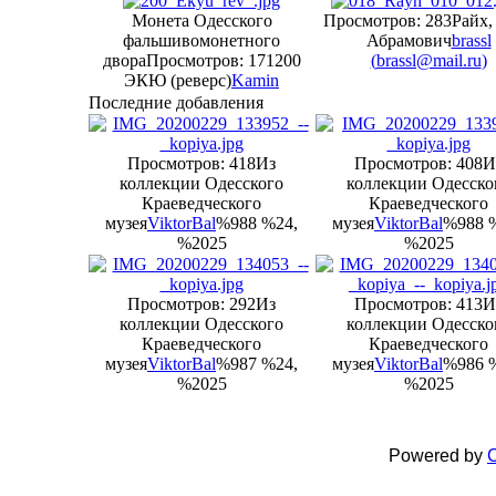
Монета Одесского
Просмотров: 283
Райх,
фальшивомонетного
Абрамович
brassl
двора
Просмотров: 171
200
(
brassl@mail.ru
)
ЭКЮ (реверс)
Kamin
Последние добавления
Просмотров: 418
Из
Просмотров: 408
И
коллекции Одесского
коллекции Одесско
Краеведческого
Краеведческого
музея
ViktorBal
%988 %24,
музея
ViktorBal
%988 
%2025
%2025
Просмотров: 292
Из
Просмотров: 413
И
коллекции Одесского
коллекции Одесско
Краеведческого
Краеведческого
музея
ViktorBal
%987 %24,
музея
ViktorBal
%986 
%2025
%2025
Powered by
C