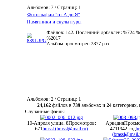
Альбомов: 7 / Страниц: 1
Фотографии "от А до Я"
Памятники и скульптуры
Файлов: 142. Последний добавлен: %724 %
%2017
Альбом просмотрен 2877 раз
Альбомов: 2 / Страниц: 1
24,162
файлов в
739
альбомах и
24
категориях
Случайные файлы
10-Апреля улица, 8
Просмотров:
Аркадия
Просмо
671
brassl (
brassl@mail.ru
)
471
1942 год
br
(
brassl@mail.