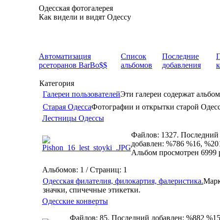
Одесская фотогалерея
Как видели и видят Одессу
Автоматизация
Список
Последние
рсеторанов BarBo$$
альбомов
добавления
Категория
Галереи пользователей
Эти галереи содержат альбом
Старая Одесса
Фотографии и открытки старой Одес
Лестницы Одессы
Файлов: 1327. Последний
добавлен: %786 %16, %20
Альбом просмотрен 6999 
Альбомов: 1 / Страниц: 1
Одесская филателия, филокартия, фалеристика.
Марк
значки, спичечные этикетки.
Одесские конверты
Файлов: 85. Последний добавлен: %882 %15