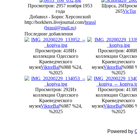
Просмотров: 295
7 ноября 1953
Щорса, 26
Просм
года
265
VicTur
Добавил - Борис Херсонский
http://borkhers.livejournal.com/
brassl
(
brassl@mail.ru
)
Последние добавления
Просмотров: 418
Из
Просмотров: 408
И
коллекции Одесского
коллекции Одесско
Краеведческого
Краеведческого
музея
ViktorBal
%988 %24,
музея
ViktorBal
%988 
%2025
%2025
Просмотров: 292
Из
Просмотров: 413
И
коллекции Одесского
коллекции Одесско
Краеведческого
Краеведческого
музея
ViktorBal
%987 %24,
музея
ViktorBal
%986 
%2025
%2025
Powered by
C