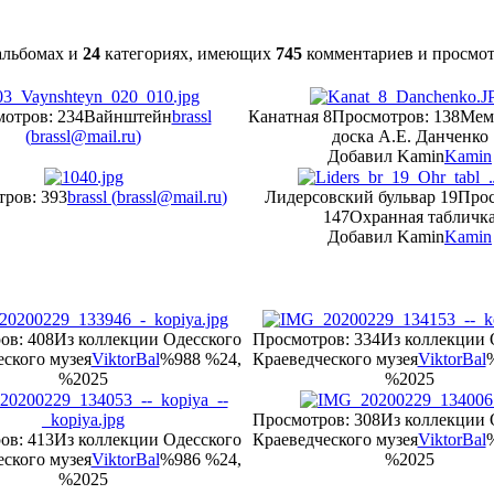
льбомах и
24
категориях, имеющих
745
комментариев и просмо
отров: 234
Вайнштейн
brassl
Канатная 8
Просмотров: 138
Мем
(
brassl@mail.ru
)
доска А.Е. Данченко
Добавил Kamin
Kamin
ров: 393
brassl (
brassl@mail.ru
)
Лидерсовский бульвар 19
Прос
147
Охранная табличк
Добавил Kamin
Kamin
ов: 408
Из коллекции Одесского
Просмотров: 334
Из коллекции 
ского музея
ViktorBal
%988 %24,
Краеведческого музея
ViktorBal
%2025
%2025
Просмотров: 308
Из коллекции 
ов: 413
Из коллекции Одесского
Краеведческого музея
ViktorBal
ского музея
ViktorBal
%986 %24,
%2025
%2025