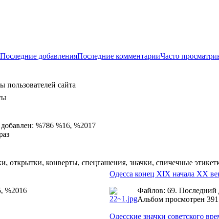
Последние добавления
Последние комментарии
Часто просматри
ы пользователей сайта
сы
 добавлен: %786 %16, %2017
раз
и, открытки, конверты, спецгашения, значки, спичечные этикет
Одесса конец XIX начала ХХ ве
5, %2016
Файлов: 69. Последний
Альбом просмотрен 391
Одесские значки советского вр