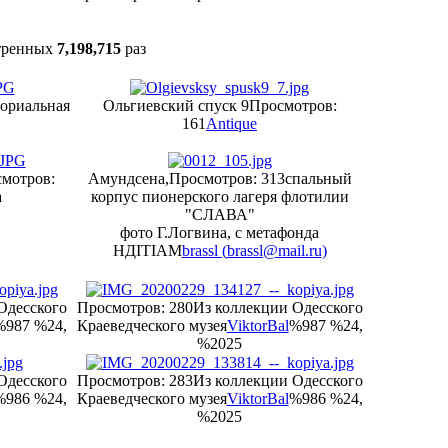
тренных
7,198,715
раз
ориальная
Ольгиевский спуск 9
Просмотров:
161
Antique
мотров:
Амундсена,
Просмотров: 313
спальный
а
корпус пионерского лагеря флотилии
"СЛАВА"
фото Г.Логвина, с метафонда
НДІТІАМ
brassl (
brassl@mail.ru
)
Одесского
Просмотров: 280
Из коллекции Одесского
%987 %24,
Краеведческого музея
ViktorBal
%987 %24,
%2025
Одесского
Просмотров: 283
Из коллекции Одесского
%986 %24,
Краеведческого музея
ViktorBal
%986 %24,
%2025