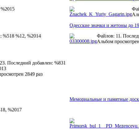
, %2015
Фай
Аль
Одесские значки и жетоны до 19
н: %518 %12, %2014
Файлов: 11. После
Альбом просмотрен
23. Последний добавлен: %831
013
росмотрен 2849 раз
Мемориальные и памятные дос
%18, %2017