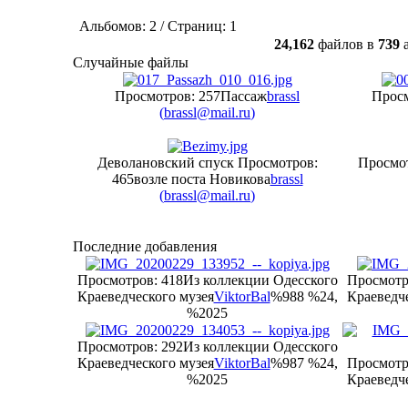
Альбомов: 2 / Страниц: 1
24,162
файлов в
739
а
Случайные файлы
Просмотров: 257
Пассаж
brassl
Просм
(
brassl@mail.ru
)
Деволановский спуск
Просмотров:
Просмот
465
возле поста Новикова
brassl
(
brassl@mail.ru
)
Последние добавления
Просмотров: 418
Из коллекции Одесского
Просмотр
Краеведческого музея
ViktorBal
%988 %24,
Краеведче
%2025
Просмотров: 292
Из коллекции Одесского
Краеведческого музея
ViktorBal
%987 %24,
Просмотр
%2025
Краеведче