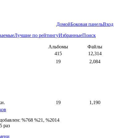
Домой
Боковая панель
Вход
ваемые
Лучшие по рейтингу
Избранные
Поиск
Альбомы
Файлы
415
12,314
19
2,084
ки.
19
1,190
ков
 добавлен: %768 %21, %2014
5 раз
емени