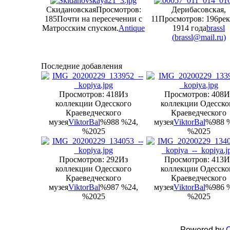
Скидановская
Просмотров:
Дерибасовская,
185
Почти на пересечении с
11
Просмотров: 196
ре
Матросским спуском.
Antique
1914 года
brassl
(
brassl@mail.ru
)
Последние добавления
Просмотров: 418
Из
Просмотров: 408
И
коллекции Одесского
коллекции Одесско
Краеведческого
Краеведческого
музея
ViktorBal
%988 %24,
музея
ViktorBal
%988 
%2025
%2025
Просмотров: 292
Из
Просмотров: 413
И
коллекции Одесского
коллекции Одесско
Краеведческого
Краеведческого
музея
ViktorBal
%987 %24,
музея
ViktorBal
%986 
%2025
%2025
Powered by
C