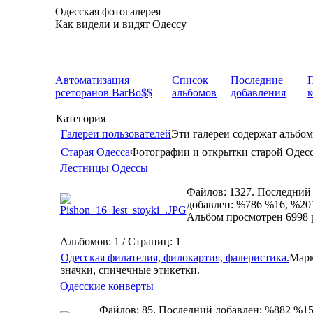
Одесская фотогалерея
Как видели и видят Одессу
Автоматизация
Список
Последние
рсеторанов BarBo$$
альбомов
добавления
Категория
Галереи пользователей
Эти галереи содержат альбом
Старая Одесса
Фотографии и открытки старой Одес
Лестницы Одессы
Файлов: 1327. Последний
добавлен: %786 %16, %20
Альбом просмотрен 6998 
Альбомов: 1 / Страниц: 1
Одесская филателия, филокартия, фалеристика.
Марк
значки, спичечные этикетки.
Одесские конверты
Файлов: 85. Последний добавлен: %882 %15