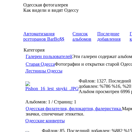
Одесская фотогалерея
Как видели и видят Одессу
Автоматизация
Список
Последние
рсеторанов BarBo$$
альбомов
добавления
Категория
Галереи пользователей
Эти галереи содержат альбом
Старая Одесса
Фотографии и открытки старой Одес
Лестницы Одессы
Файлов: 1327. Последний
добавлен: %786 %16, %20
Альбом просмотрен 6996 
Альбомов: 1 / Страниц: 1
Одесская филателия, филокартия, фалеристика.
Марк
значки, спичечные этикетки.
Одесские конверты
Файлов: 85. Последний добавлен: %882 %15