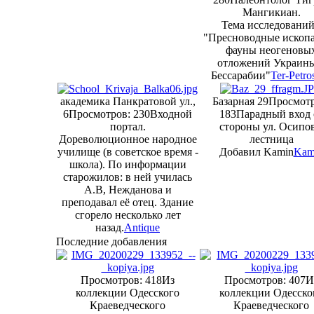
Мангикиан.
Тема исследований
"Пресноводные ископ
фауны неогеновы
отложений Украин
Бессарабии"
Ter-Petro
академика Панкратовой ул.,
Базарная 29
Просмотр
6
Просмотров: 230
Входной
183
Парадный вход 
портал.
стороны ул. Осипов
Дореволюционное народное
лестница
училище (в советское время -
Добавил Kamin
Kam
школа). По информации
старожилов: в ней училась
А.В, Нежданова и
преподавал её отец. Здание
сгорело несколько лет
назад.
Antique
Последние добавления
Просмотров: 418
Из
Просмотров: 407
И
коллекции Одесского
коллекции Одесско
Краеведческого
Краеведческого