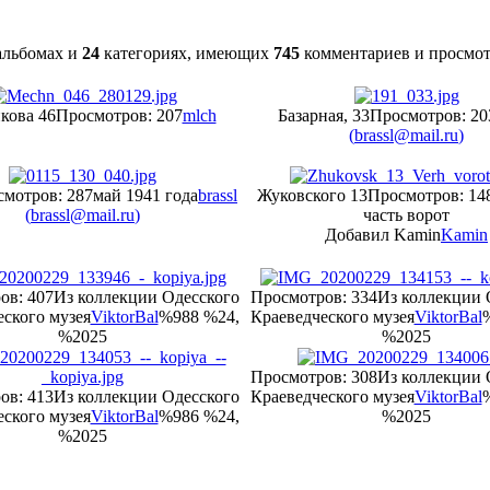
льбомах и
24
категориях, имеющих
745
комментариев и просмо
кова 46
Просмотров: 207
mlch
Базарная, 33
Просмотров: 20
(
brassl@mail.ru
)
мотров: 287
май 1941 года
brassl
Жуковского 13
Просмотров: 14
(
brassl@mail.ru
)
часть ворот
Добавил Kamin
Kamin
ов: 407
Из коллекции Одесского
Просмотров: 334
Из коллекции 
ского музея
ViktorBal
%988 %24,
Краеведческого музея
ViktorBal
%2025
%2025
Просмотров: 308
Из коллекции 
ов: 413
Из коллекции Одесского
Краеведческого музея
ViktorBal
ского музея
ViktorBal
%986 %24,
%2025
%2025