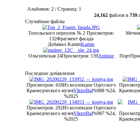
Альбомов: 2 / Страниц: 1
24,162
файлов в
739
а
Случайные файлы
Топольского переулок № 2
Просмотров:
Мечни
132
Фрагмент фасада
Добавил Kamin
Kamin
Ольгиевская 24
Просмотров: 139
Antique
Порт
Прос
Последние добавления
Просмотров: 418
Из коллекции Одесского
Просмотр
Краеведческого музея
ViktorBal
%988 %24,
Краеведче
%2025
Просмотров: 292
Из коллекции Одесского
Краеведческого музея
ViktorBal
%987 %24,
Просмотр
%2025
Краеведче