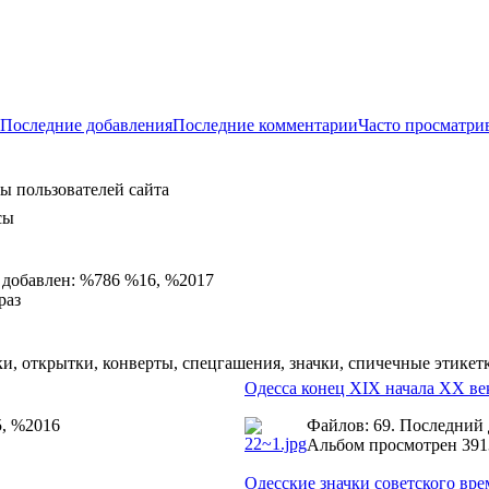
Последние добавления
Последние комментарии
Часто просматри
ы пользователей сайта
сы
 добавлен: %786 %16, %2017
раз
и, открытки, конверты, спецгашения, значки, спичечные этикет
Одесса конец XIX начала ХХ ве
5, %2016
Файлов: 69. Последний
Альбом просмотрен 391
Одесские значки советского вр