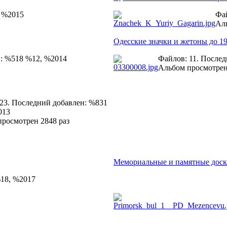
, %2015
Фай
Аль
Одесские значки и жетоны до 19
н: %518 %12, %2014
Файлов: 11. После
Альбом просмотрен
23. Последний добавлен: %831
013
росмотрен 2848 раз
Мемориальные и памятные дос
%18, %2017