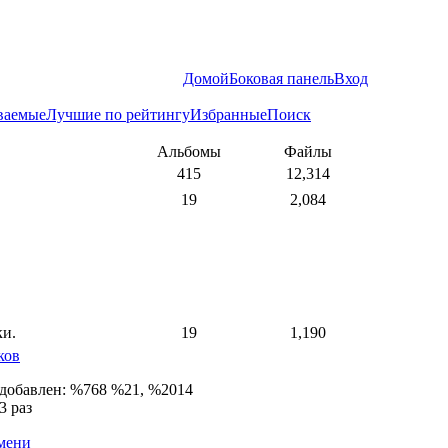
Домой
Боковая панель
Вход
ваемые
Лучшие по рейтингу
Избранные
Поиск
Альбомы
Файлы
415
12,314
19
2,084
ки.
19
1,190
ков
 добавлен: %768 %21, %2014
3 раз
емени