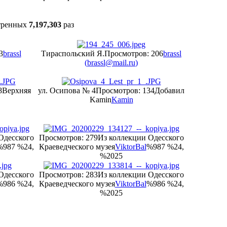
тренных
7,197,303
раз
3
brassl
Тираспольский Я.
Просмотров: 206
brassl
(
brassl@mail.ru
)
8
Верхняя
ул. Осипова № 4
Просмотров: 134
Добавил
Kamin
Kamin
Одесского
Просмотров: 279
Из коллекции Одесского
%987 %24,
Краеведческого музея
ViktorBal
%987 %24,
%2025
Одесского
Просмотров: 283
Из коллекции Одесского
%986 %24,
Краеведческого музея
ViktorBal
%986 %24,
%2025