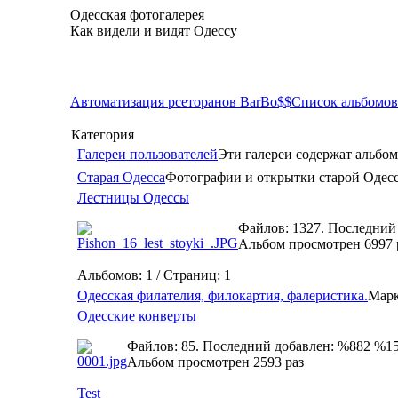
Одесская фотогалерея
Как видели и видят Одессу
Автоматизация рсеторанов BarBo$$
Список альбомов
Категория
Галереи пользователей
Эти галереи содержат альбом
Старая Одесса
Фотографии и открытки старой Одес
Лестницы Одессы
Файлов: 1327. Последний
Альбом просмотрен 6997 
Альбомов: 1 / Страниц: 1
Одесская филателия, филокартия, фалеристика.
Марк
Одесские конверты
Файлов: 85. Последний добавлен: %882 %1
Альбом просмотрен 2593 раз
Test