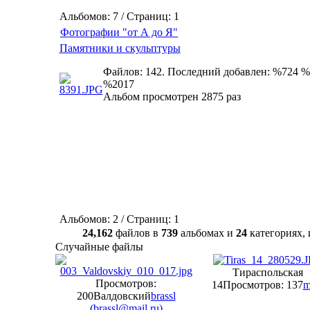
Альбомов: 7 / Страниц: 1
Фотографии "от А до Я"
Памятники и скульптуры
Файлов: 142. Последний добавлен: %724 %
%2017
Альбом просмотрен 2875 раз
Альбомов: 2 / Страниц: 1
24,162
файлов в
739
альбомах и
24
категориях
Случайные файлы
Тираспольская
Просмотров:
14
Просмотров: 137
m
200
Валдовский
brassl
(
brassl@mail.ru
)