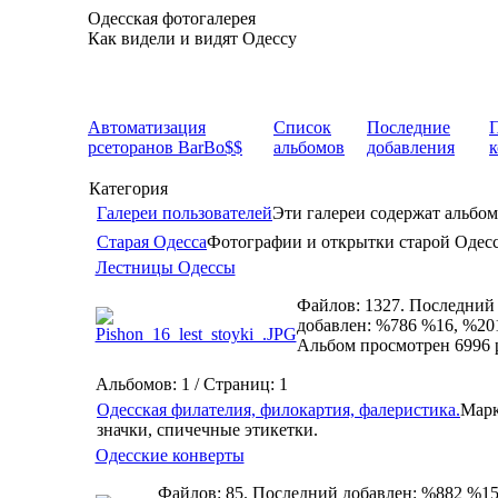
Одесская фотогалерея
Как видели и видят Одессу
Автоматизация
Список
Последние
рсеторанов BarBo$$
альбомов
добавления
Категория
Галереи пользователей
Эти галереи содержат альбом
Старая Одесса
Фотографии и открытки старой Одес
Лестницы Одессы
Файлов: 1327. Последний
добавлен: %786 %16, %20
Альбом просмотрен 6996 
Альбомов: 1 / Страниц: 1
Одесская филателия, филокартия, фалеристика.
Марк
значки, спичечные этикетки.
Одесские конверты
Файлов: 85. Последний добавлен: %882 %15