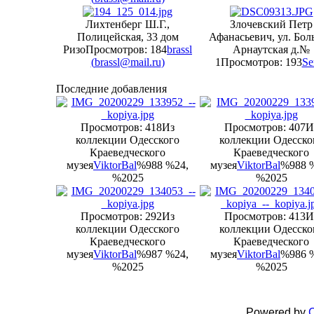
Лихтенберг Ш.Г.,
Злочевский Петр
Полицейская, 33 дом
Афанасьевич, ул. Бол
Ризо
Просмотров: 184
brassl
Арнаутская д.№
(
brassl@mail.ru
)
1
Просмотров: 193
Se
Последние добавления
Просмотров: 418
Из
Просмотров: 407
И
коллекции Одесского
коллекции Одесско
Краеведческого
Краеведческого
музея
ViktorBal
%988 %24,
музея
ViktorBal
%988 
%2025
%2025
Просмотров: 292
Из
Просмотров: 413
И
коллекции Одесского
коллекции Одесско
Краеведческого
Краеведческого
музея
ViktorBal
%987 %24,
музея
ViktorBal
%986 
%2025
%2025
Powered by
C