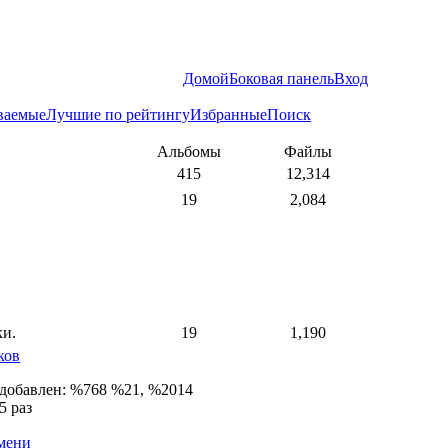
Домой
Боковая панель
Вход
ваемые
Лучшие по рейтингу
Избранные
Поиск
Альбомы
Файлы
415
12,314
19
2,084
ки.
19
1,190
ков
 добавлен: %768 %21, %2014
5 раз
емени