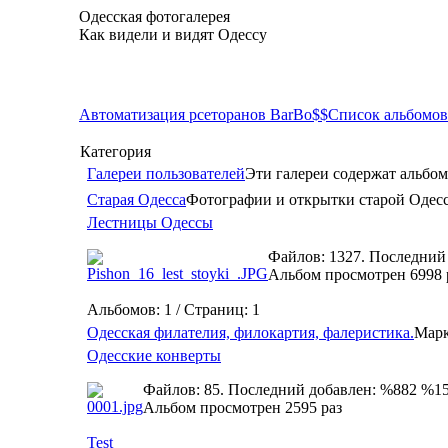
Одесская фотогалерея
Как видели и видят Одессу
Автоматизация рсеторанов BarBo$$
Список альбомов
Категория
Галереи пользователей
Эти галереи содержат альбом
Старая Одесса
Фотографии и открытки старой Одес
Лестницы Одессы
Файлов: 1327. Последний
Альбом просмотрен 6998 
Альбомов: 1 / Страниц: 1
Одесская филателия, филокартия, фалеристика.
Марк
Одесские конверты
Файлов: 85. Последний добавлен: %882 %1
Альбом просмотрен 2595 раз
Test