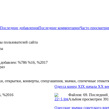
Последние добавления
Последние комментарии
Часто просматри
ы пользователей сайта
сы
 добавлен: %786 %16, %2017
раз
и, открытки, конверты, спецгашения, значки, спичечные этикет
Одесса конец XIX начала ХХ ве
5, %2016
Файлов: 69. Последний
Альбом просмотрен 391
Одесские значки советского вр