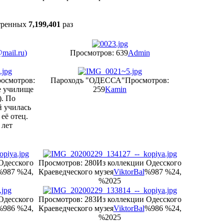
тренных
7,199,401
раз
@mail.ru
)
Просмотров: 639
Admin
осмотров:
Пароходъ "ОДЕССА"
Просмотров:
е училище
259
Kamin
). По
й училась
её отец.
 лет
Одесского
Просмотров: 280
Из коллекции Одесского
%987 %24,
Краеведческого музея
ViktorBal
%987 %24,
%2025
Одесского
Просмотров: 283
Из коллекции Одесского
%986 %24,
Краеведческого музея
ViktorBal
%986 %24,
%2025