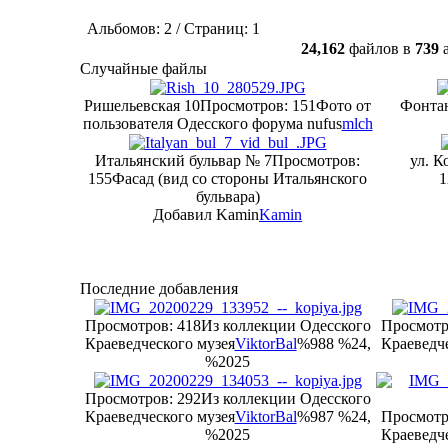
Альбомов: 2 / Страниц: 1
24,162
файлов в
739
а
Случайные файлы
Ришельевская 10
Просмотров: 151
Фото от
Фонтан
пользователя Одесского форума nufus
mlch
Итальянский бульвар № 7
Просмотров:
ул. К
155
Фасад (вид со стороны Итальянского
1
бульвара)
Добавил Kamin
Kamin
Последние добавления
Просмотров: 418
Из коллекции Одесского
Просмотр
Краеведческого музея
ViktorBal
%988 %24,
Краеведче
%2025
Просмотров: 292
Из коллекции Одесского
Краеведческого музея
ViktorBal
%987 %24,
Просмотр
%2025
Краеведче