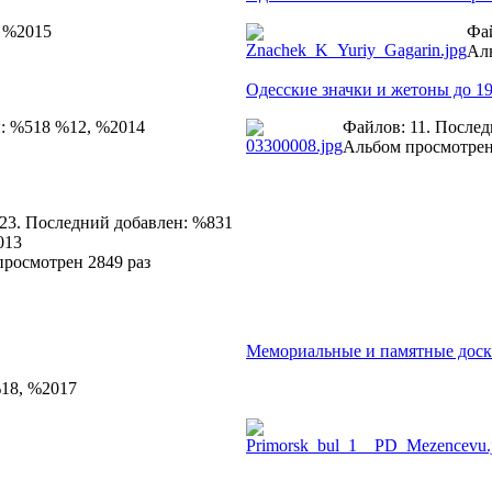
, %2015
Фай
Аль
Одесские значки и жетоны до 19
н: %518 %12, %2014
Файлов: 11. После
Альбом просмотрен
23. Последний добавлен: %831
013
росмотрен 2849 раз
Мемориальные и памятные дос
%18, %2017