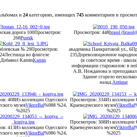
льбомах и
24
категориях, имеющих
745
комментариев и просмо
ская дорога 100
Просмотров:
Просмотров: 448
brassl (
brassl
268
Pumik
облевская № 29
Просмотров:
академика Панкратовой ул., 6
Пр
24
Лестница во флигеле
235
Дореволюционное народно
Добавил Kamin
Kamin
(в советское время - школа
информации старожилов: в не
А.В, Нежданова и преподавал 
Здание сгорело несколько
назад.
Antique
ов: 408
Из коллекции Одесского
Просмотров: 334
Из коллекции 
ского музея
ViktorBal
%988 %24,
Краеведческого музея
ViktorBal
%2025
%2025
Просмотров: 308
Из коллекции 
ов: 413
Из коллекции Одесского
Краеведческого музея
ViktorBal
ского музея
ViktorBal
%986 %24,
%2025