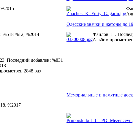
, %2015
Фай
Аль
Одесские значки и жетоны до 19
н: %518 %12, %2014
Файлов: 11. После
Альбом просмотрен
23. Последний добавлен: %831
013
росмотрен 2848 раз
Мемориальные и памятные дос
%18, %2017