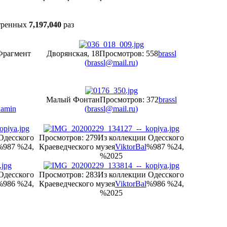
тренных
7,197,040
раз
Фрагмент
Дворянская, 18
Просмотров: 558
brassl
(
brassl@mail.ru
)
Малый Фонтан
Просмотров: 372
brassl
amin
(
brassl@mail.ru
)
Одесского
Просмотров: 279
Из коллекции Одесского
%987 %24,
Краеведческого музея
ViktorBal
%987 %24,
%2025
Одесского
Просмотров: 283
Из коллекции Одесского
%986 %24,
Краеведческого музея
ViktorBal
%986 %24,
%2025