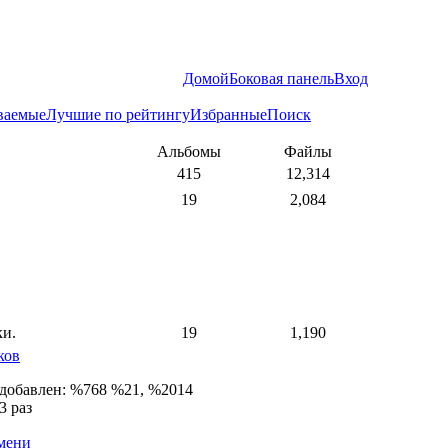
Домой
Боковая панель
Вход
ваемые
Лучшие по рейтингу
Избранные
Поиск
Альбомы
Файлы
415
12,314
19
2,084
ки.
19
1,190
ков
 добавлен: %768 %21, %2014
3 раз
емени