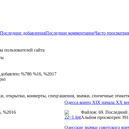
Последние добавления
Последние комментарии
Часто просматри
ы пользователей сайта
сы
 добавлен: %786 %16, %2017
раз
и, открытки, конверты, спецгашения, значки, спичечные этикет
Одесса конец XIX начала ХХ ве
5, %2016
Файлов: 69. Последний
Альбом просмотрен 391
Одесские значки советского вр