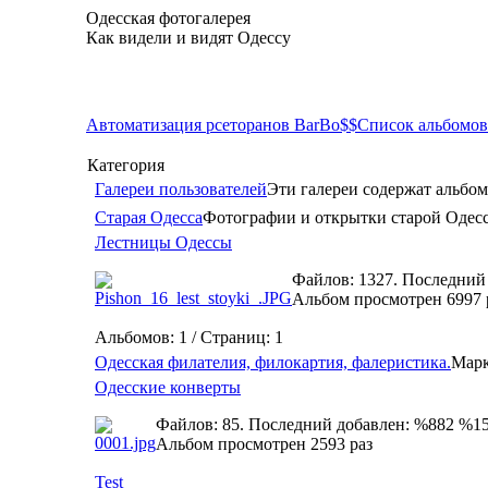
Одесская фотогалерея
Как видели и видят Одессу
Автоматизация рсеторанов BarBo$$
Список альбомов
Категория
Галереи пользователей
Эти галереи содержат альбом
Старая Одесса
Фотографии и открытки старой Одес
Лестницы Одессы
Файлов: 1327. Последний
Альбом просмотрен 6997 
Альбомов: 1 / Страниц: 1
Одесская филателия, филокартия, фалеристика.
Марк
Одесские конверты
Файлов: 85. Последний добавлен: %882 %1
Альбом просмотрен 2593 раз
Test