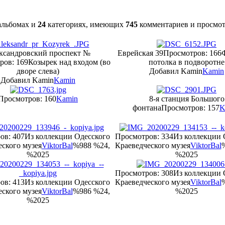
льбомах и
24
категориях, имеющих
745
комментариев и просмо
ксандровский проспект №
Еврейская 39
Просмотров: 166
ров: 169
Козырек над входом (во
потолка в подворотне
дворе слева)
Добавил Kamin
Kamin
Добавил Kamin
Kamin
Просмотров: 160
Kamin
8-я станция Большого
фонтана
Просмотров: 157
K
ов: 407
Из коллекции Одесского
Просмотров: 334
Из коллекции 
ского музея
ViktorBal
%988 %24,
Краеведческого музея
ViktorBal
%2025
%2025
Просмотров: 308
Из коллекции 
ов: 413
Из коллекции Одесского
Краеведческого музея
ViktorBal
ского музея
ViktorBal
%986 %24,
%2025
%2025