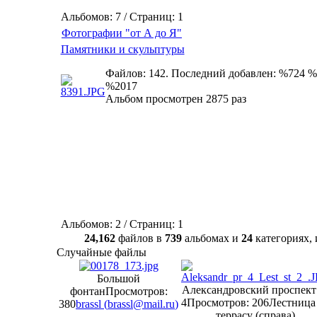
Альбомов: 7 / Страниц: 1
Фотографии "от А до Я"
Памятники и скульптуры
Файлов: 142. Последний добавлен: %724 %
%2017
Альбом просмотрен 2875 раз
Альбомов: 2 / Страниц: 1
24,162
файлов в
739
альбомах и
24
категориях
Случайные файлы
Большой
Александровский проспек
фонтан
Просмотров:
4
Просмотров: 206
Лестница
380
brassl (
brassl@mail.ru
)
террасу (справа)