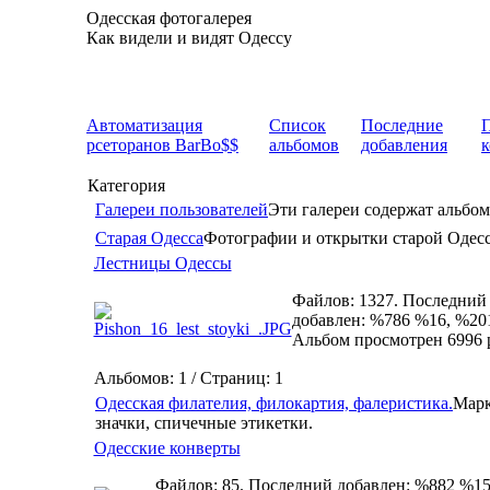
Одесская фотогалерея
Как видели и видят Одессу
Автоматизация
Список
Последние
рсеторанов BarBo$$
альбомов
добавления
Категория
Галереи пользователей
Эти галереи содержат альбом
Старая Одесса
Фотографии и открытки старой Одес
Лестницы Одессы
Файлов: 1327. Последний
добавлен: %786 %16, %20
Альбом просмотрен 6996 
Альбомов: 1 / Страниц: 1
Одесская филателия, филокартия, фалеристика.
Марк
значки, спичечные этикетки.
Одесские конверты
Файлов: 85. Последний добавлен: %882 %15