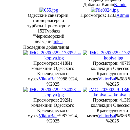
Добавил Kamin
Kamin
Одесские санатории,
Просмотров: 1233
Admin
пионерлагеря и
турбазы.
Просмотров:
152
Турбаза
"Черноморский
дельфин"
mlch
Последние добавления
Просмотров: 418
Из
Просмотров: 407
И
коллекции Одесского
коллекции Одесско
Краеведческого
Краеведческого
музея
ViktorBal
%988 %24,
музея
ViktorBal
%988 
%2025
%2025
Просмотров: 292
Из
Просмотров: 413
И
коллекции Одесского
коллекции Одесско
Краеведческого
Краеведческого
музея
ViktorBal
%987 %24,
музея
ViktorBal
%986 
%2025
%2025