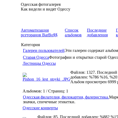
Одесская фотогалерея
Как видели и видят Одессу
Автоматизация
Список
Последние
рсеторанов BarBo$$
альбомов
добавления
Категория
Галереи пользователей
Эти галереи содержат альбом
Старая Одесса
Фотографии и открытки старой Одес
Лестницы Одессы
Файлов: 1327. Последний
добавлен: %786 %16, %20
Альбом просмотрен 6999 
Альбомов: 1 / Страниц: 1
Одесская филателия, филокартия, фалеристика.
Марк
значки, спичечные этикетки.
Одесские конверты
Файлов: 85. Последний добавлен: %882 %15