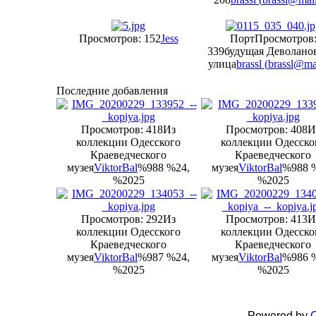
Просмотров: 152
Jess
Порт
Просмотров
339
будущая Деволано
улица
brassl (
brassl@mai
Последние добавления
Просмотров: 418
Из
Просмотров: 408
И
коллекции Одесского
коллекции Одесско
Краеведческого
Краеведческого
музея
ViktorBal
%988 %24,
музея
ViktorBal
%988 
%2025
%2025
Просмотров: 292
Из
Просмотров: 413
И
коллекции Одесского
коллекции Одесско
Краеведческого
Краеведческого
музея
ViktorBal
%987 %24,
музея
ViktorBal
%986 
%2025
%2025
Powered by
C