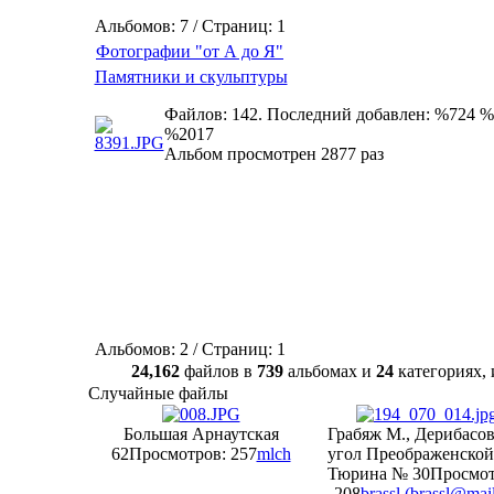
Альбомов: 7 / Страниц: 1
Фотографии "от А до Я"
Памятники и скульптуры
Файлов: 142. Последний добавлен: %724 %
%2017
Альбом просмотрен 2877 раз
Альбомов: 2 / Страниц: 1
24,162
файлов в
739
альбомах и
24
категориях
Случайные файлы
Большая Арнаутская
Грабяж М., Дерибасов
62
Просмотров: 257
mlch
угол Преображенской
Тюрина № 30
Просмот
208
brassl (
brassl@mail