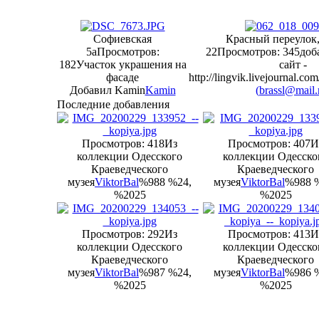
Софиевская
Красный переулок, 
5а
Просмотров:
22
Просмотров: 345
доб
182
Участок украшения на
сайт -
фасаде
http://lingvik.livejournal.co
Добавил Kamin
Kamin
(
brassl@mail.
Последние добавления
Просмотров: 418
Из
Просмотров: 407
И
коллекции Одесского
коллекции Одесско
Краеведческого
Краеведческого
музея
ViktorBal
%988 %24,
музея
ViktorBal
%988 
%2025
%2025
Просмотров: 292
Из
Просмотров: 413
И
коллекции Одесского
коллекции Одесско
Краеведческого
Краеведческого
музея
ViktorBal
%987 %24,
музея
ViktorBal
%986 
%2025
%2025