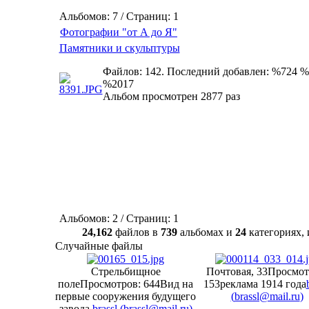
Альбомов: 7 / Страниц: 1
Фотографии "от А до Я"
Памятники и скульптуры
Файлов: 142. Последний добавлен: %724 %
%2017
Альбом просмотрен 2877 раз
Альбомов: 2 / Страниц: 1
24,162
файлов в
739
альбомах и
24
категориях
Случайные файлы
Стрельбищное
Почтовая, 33
Просмот
поле
Просмотров: 644
Вид на
153
реклама 1914 года
первые сооружения будущего
(
brassl@mail.ru
)
завода.
brassl (
brassl@mail.ru
)