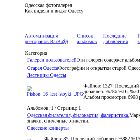
Одесская фотогалерея
Как видели и видят Одессу
Автоматизация
Список
Последние
рсеторанов BarBo$$
альбомов
добавления
Категория
Галереи пользователей
Эти галереи содержат альбом
Старая Одесса
Фотографии и открытки старой Одес
Лестницы Одессы
Файлов: 1327. Последний
добавлен: %786 %16, %20
Альбом просмотрен 6998 
Альбомов: 1 / Страниц: 1
Одесская филателия, филокартия, фалеристика.
Марк
значки, спичечные этикетки.
Одесские конверты
Файлов: 85. Последний добавлен: %882 %15