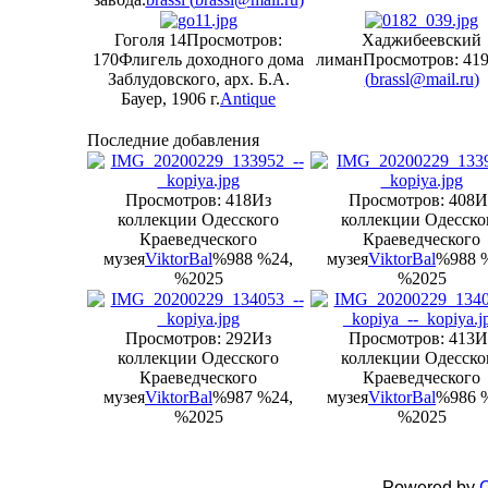
Гоголя 14
Просмотров:
Хаджибеевский
170
Флигель доходного дома
лиман
Просмотров: 41
Заблудовского, арх. Б.А.
(
brassl@mail.ru
)
Бауер, 1906 г.
Antique
Последние добавления
Просмотров: 418
Из
Просмотров: 408
И
коллекции Одесского
коллекции Одесско
Краеведческого
Краеведческого
музея
ViktorBal
%988 %24,
музея
ViktorBal
%988 
%2025
%2025
Просмотров: 292
Из
Просмотров: 413
И
коллекции Одесского
коллекции Одесско
Краеведческого
Краеведческого
музея
ViktorBal
%987 %24,
музея
ViktorBal
%986 
%2025
%2025
Powered by
C