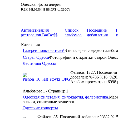
Одесская фотогалерея
Как видели и видят Одессу
Автоматизация
Список
Последние
рсеторанов BarBo$$
альбомов
добавления
Категория
Галереи пользователей
Эти галереи содержат альбом
Старая Одесса
Фотографии и открытки старой Одес
Лестницы Одессы
Файлов: 1327. Последний
добавлен: %786 %16, %20
Альбом просмотрен 6998 
Альбомов: 1 / Страниц: 1
Одесская филателия, филокартия, фалеристика.
Марк
значки, спичечные этикетки.
Одесские конверты
Файлов: 85. Последний добавлен: %882 %15