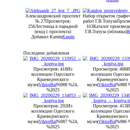
Александровский проспект
Набор открыток графи
№ 27
Просмотров:
работ Г.В.Топуза
Просм
256
Лестница в парадной
163
Каталог произвед
(вход с проспекта)
Г.В.Топуза (обложка)
K
Добавил Kamin
Kamin
Последние добавления
Просмотров: 418
Из
Просмотров: 408
И
коллекции Одесского
коллекции Одесско
Краеведческого
Краеведческого
музея
ViktorBal
%988 %24,
музея
ViktorBal
%988 
%2025
%2025
Просмотров: 292
Из
Просмотров: 413
И
коллекции Одесского
коллекции Одесско
Краеведческого
Краеведческого
музея
ViktorBal
%987 %24,
музея
ViktorBal
%986 
%2025
%2025