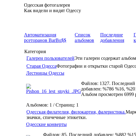
Одесская фотогалерея
Как видели и видят Одессу
Автоматизация
Список
Последние
рсеторанов BarBo$$
альбомов
добавления
Категория
Галереи пользователей
Эти галереи содержат альбом
Старая Одесса
Фотографии и открытки старой Одес
Лестницы Одессы
Файлов: 1327. Последний
добавлен: %786 %16, %20
Альбом просмотрен 6999 
Альбомов: 1 / Страниц: 1
Одесская филателия, филокартия, фалеристика.
Марк
значки, спичечные этикетки.
Одесские конверты
Файлов: 85. Последний добавлен: %882 %15