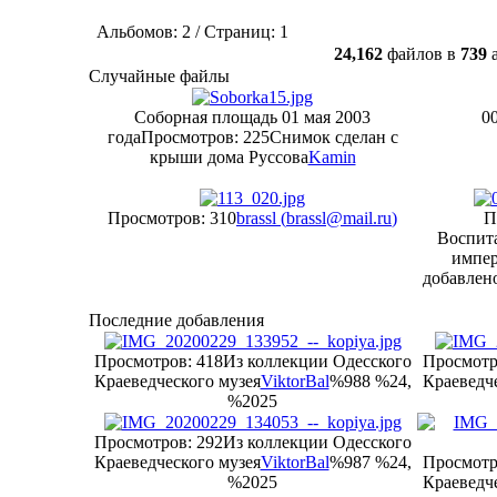
Альбомов: 2 / Страниц: 1
24,162
файлов в
739
а
Случайные файлы
Соборная площадь 01 мая 2003
0
года
Просмотров: 225
Снимок сделан с
крыши дома Руссова
Kamin
Просмотров: 310
brassl (
brassl@mail.ru
)
П
Воспит
импе
добавлено
Последние добавления
Просмотров: 418
Из коллекции Одесского
Просмотр
Краеведческого музея
ViktorBal
%988 %24,
Краеведче
%2025
Просмотров: 292
Из коллекции Одесского
Краеведческого музея
ViktorBal
%987 %24,
Просмотр
%2025
Краеведче