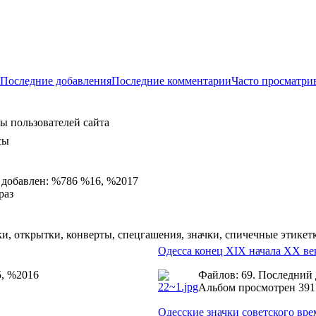
Последние добавления
Последние комментарии
Часто просматри
ы пользователей сайта
сы
 добавлен: %786 %16, %2017
раз
и, открытки, конверты, спецгашения, значки, спичечные этикет
Одесса конец XIX начала ХХ ве
5, %2016
Файлов: 69. Последний
Альбом просмотрен 391
Одесские значки советского вр