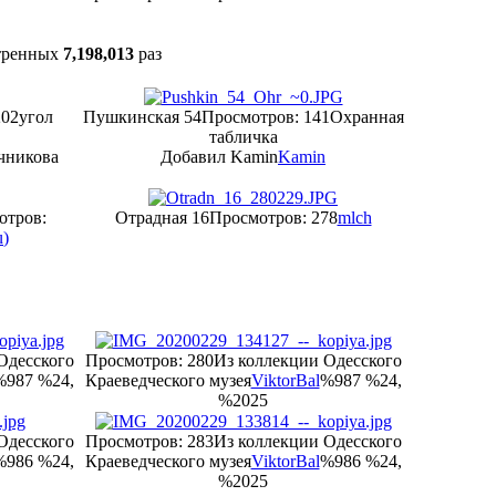
тренных
7,198,013
раз
202
угол
Пушкинская 54
Просмотров: 141
Охранная
табличка
чникова
Добавил Kamin
Kamin
отров:
Отрадная 16
Просмотров: 278
mlch
u
)
Одесского
Просмотров: 280
Из коллекции Одесского
%987 %24,
Краеведческого музея
ViktorBal
%987 %24,
%2025
Одесского
Просмотров: 283
Из коллекции Одесского
%986 %24,
Краеведческого музея
ViktorBal
%986 %24,
%2025