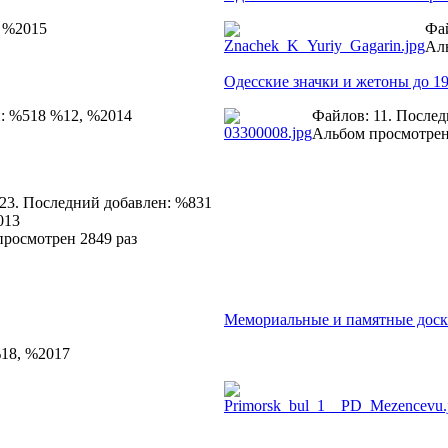
, %2015
Фай
Аль
Одесские значки и жетоны до 19
н: %518 %12, %2014
Файлов: 11. После
Альбом просмотрен
23. Последний добавлен: %831
013
росмотрен 2849 раз
Мемориальные и памятные дос
%18, %2017