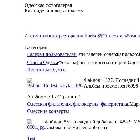
Одесская фотогалерея
Как видели и видят Одессу
Автоматизация рсеторанов BarBo$$
Список альбомов
Категория
Галереи пользователей
Эти галереи содержат альбом
Старая Одесса
Фотографии и открытки старой Одес
Лестницы Одессы
Файлов: 1327. Последний
Альбом просмотрен 6998 
Альбомов: 1 / Страниц: 1
Одесская филателия, филокартия, фалеристика.
Марк
Одесские конверты
Файлов: 85. Последний добавлен: %882 %1
Альбом просмотрен 2595 раз
Test