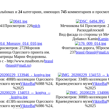
льбомах и
24
категориях, имеющих
745
комментариев и просмо
041
Просмотров: 226
mlch
Мечникова 64
Просмотров: 
Раскидайлоской
Вид фасада со стороны ул Ме
Добавил Kamin
Kamin
росмотров: 272
Морозов
Фонтанская дорога, 9
Просм
анница Одесского приюта им.
237
brassl (
brassl@mail.r
ратрицы Марии Федоровны.
 с - http://www.rusalbom.ru/
brassl
(
brassl@mail.ru
)
ов: 408
Из коллекции Одесского
Просмотров: 334
Из коллекции 
ского музея
ViktorBal
%988 %24,
Краеведческого музея
ViktorBal
%2025
%2025
Просмотров: 308
Из коллекции 
ов: 413
Из коллекции Одесского
Краеведческого музея
ViktorBal
ского музея
ViktorBal
%986 %24,
%2025