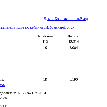
Домой
Боковая панель
Вход
ваемые
Лучшие по рейтингу
Избранные
Поиск
Альбомы
Файлы
415
12,314
19
2,084
ки.
19
1,190
ков
 добавлен: %768 %21, %2014
5 раз
емени