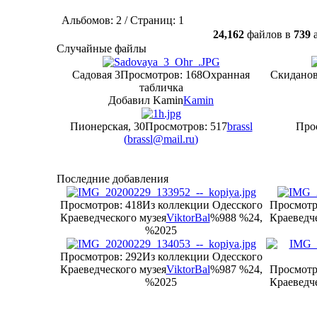
Альбомов: 2 / Страниц: 1
24,162
файлов в
739
а
Случайные файлы
Садовая 3
Просмотров: 168
Охранная
Скиданов
табличка
Добавил Kamin
Kamin
Пионерская, 30
Просмотров: 517
brassl
Про
(
brassl@mail.ru
)
Последние добавления
Просмотров: 418
Из коллекции Одесского
Просмотр
Краеведческого музея
ViktorBal
%988 %24,
Краеведче
%2025
Просмотров: 292
Из коллекции Одесского
Краеведческого музея
ViktorBal
%987 %24,
Просмотр
%2025
Краеведче