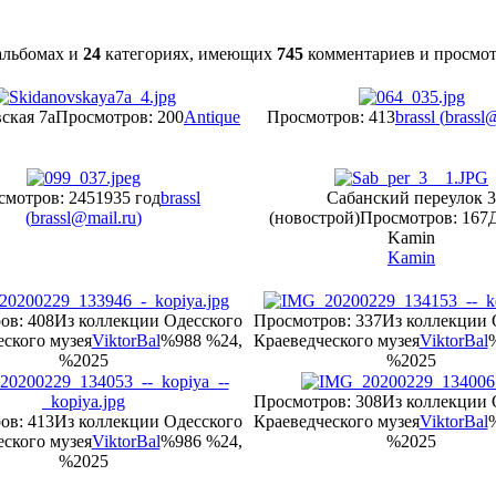
льбомах и
24
категориях, имеющих
745
комментариев и просмо
ская 7а
Просмотров: 200
Antique
Просмотров: 413
brassl (
brassl
смотров: 245
1935 год
brassl
Сабанский переулок 3
(
brassl@mail.ru
)
(новострой)
Просмотров: 167
Kamin
Kamin
ов: 408
Из коллекции Одесского
Просмотров: 337
Из коллекции 
ского музея
ViktorBal
%988 %24,
Краеведческого музея
ViktorBal
%2025
%2025
Просмотров: 308
Из коллекции 
ов: 413
Из коллекции Одесского
Краеведческого музея
ViktorBal
ского музея
ViktorBal
%986 %24,
%2025
%2025