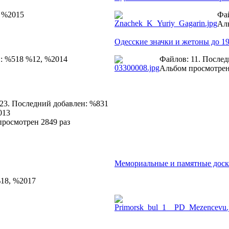
, %2015
Фай
Аль
Одесские значки и жетоны до 19
н: %518 %12, %2014
Файлов: 11. После
Альбом просмотрен
23. Последний добавлен: %831
013
росмотрен 2849 раз
Мемориальные и памятные дос
%18, %2017