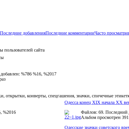
Последние добавления
Последние комментарии
Часто просматри
ы пользователей сайта
сы
 добавлен: %786 %16, %2017
раз
и, открытки, конверты, спецгашения, значки, спичечные этикет
Одесса конец XIX начала ХХ ве
5, %2016
Файлов: 69. Последний
Альбом просмотрен 391
Одесские значки советского вр