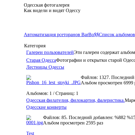
Одесская фотогалерея
Как видели и видят Одессу
Автоматизация рсеторанов BarBo$$
Список альбомов
Категория
Галереи пользователей
Эти галереи содержат альбом
Старая Одесса
Фотографии и открытки старой Одес
Лестницы Одессы
Файлов: 1327. Последний
Альбом просмотрен 6999 
Альбомов: 1 / Страниц: 1
Одесская филателия, филокартия, фалеристика.
Марк
Одесские конверты
Файлов: 85. Последний добавлен: %882 %1
Альбом просмотрен 2595 раз
Test