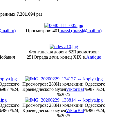
тренных
7,201,094
раз
@mail.ru
)
Просмотров: 401
brassl (
brassl@mail.ru
)
Фонтанская дорога 62
Просмотров:
Добавил
251
Ограда дачи, конец XIX в.
Antique
Одесского
Просмотров: 280
Из коллекции Одесского
%987 %24,
Краеведческого музея
ViktorBal
%987 %24,
%2025
Одесского
Просмотров: 283
Из коллекции Одесского
%986 %24,
Краеведческого музея
ViktorBal
%986 %24,
%2025