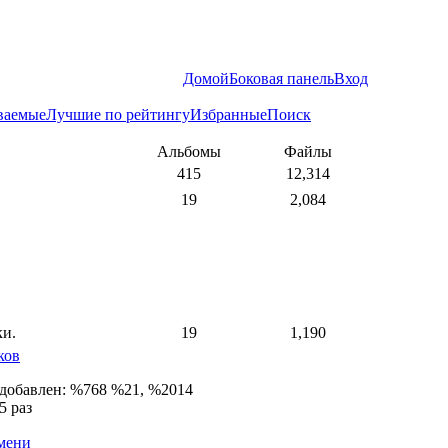
Домой
Боковая панель
Вход
ваемые
Лучшие по рейтингу
Избранные
Поиск
Альбомы
Файлы
415
12,314
19
2,084
ки.
19
1,190
ков
 добавлен: %768 %21, %2014
5 раз
емени