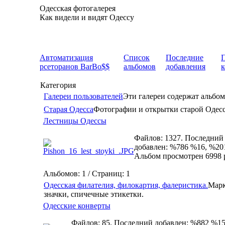
Одесская фотогалерея
Как видели и видят Одессу
Автоматизация
Список
Последние
рсеторанов BarBo$$
альбомов
добавления
Категория
Галереи пользователей
Эти галереи содержат альбом
Старая Одесса
Фотографии и открытки старой Одес
Лестницы Одессы
Файлов: 1327. Последний
добавлен: %786 %16, %20
Альбом просмотрен 6998 
Альбомов: 1 / Страниц: 1
Одесская филателия, филокартия, фалеристика.
Марк
значки, спичечные этикетки.
Одесские конверты
Файлов: 85. Последний добавлен: %882 %15