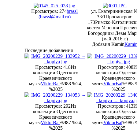
Просмотров: 274
brassl
ул. Екатерининская 
(
brassl@mail.ru
)
33/1
Просмотров:
173
Римско-Католическ
костел Успения Пресвя
Богородицы Девы Мар
(май 2016 г.)
Добавил Kamin
Kami
Последние добавления
Просмотров: 418
Из
Просмотров: 408
И
коллекции Одесского
коллекции Одесско
Краеведческого
Краеведческого
музея
ViktorBal
%988 %24,
музея
ViktorBal
%988 
%2025
%2025
Просмотров: 292
Из
Просмотров: 413
И
коллекции Одесского
коллекции Одесско
Краеведческого
Краеведческого
музея
ViktorBal
%987 %24,
музея
ViktorBal
%986 
%2025
%2025