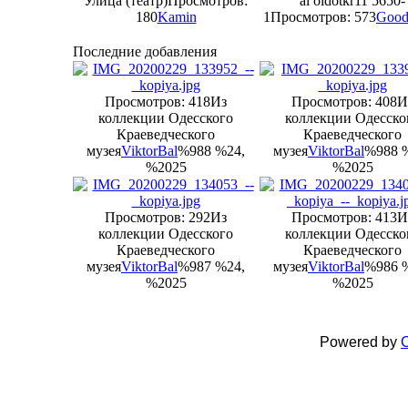
Улица (театр)
Просмотров:
al oldotkr11 5650-
180
Kamin
1
Просмотров: 573
Goo
Последние добавления
Просмотров: 418
Из
Просмотров: 408
И
коллекции Одесского
коллекции Одесско
Краеведческого
Краеведческого
музея
ViktorBal
%988 %24,
музея
ViktorBal
%988 
%2025
%2025
Просмотров: 292
Из
Просмотров: 413
И
коллекции Одесского
коллекции Одесско
Краеведческого
Краеведческого
музея
ViktorBal
%987 %24,
музея
ViktorBal
%986 
%2025
%2025
Powered by
C