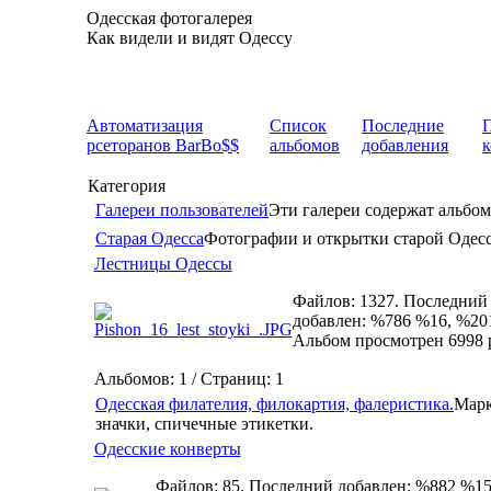
Одесская фотогалерея
Как видели и видят Одессу
Автоматизация
Список
Последние
рсеторанов BarBo$$
альбомов
добавления
Категория
Галереи пользователей
Эти галереи содержат альбом
Старая Одесса
Фотографии и открытки старой Одес
Лестницы Одессы
Файлов: 1327. Последний
добавлен: %786 %16, %20
Альбом просмотрен 6998 
Альбомов: 1 / Страниц: 1
Одесская филателия, филокартия, фалеристика.
Марк
значки, спичечные этикетки.
Одесские конверты
Файлов: 85. Последний добавлен: %882 %15