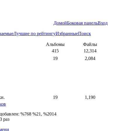
Домой
Боковая панель
Вход
ваемые
Лучшие по рейтингу
Избранные
Поиск
Альбомы
Файлы
415
12,314
19
2,084
ки.
19
1,190
ков
 добавлен: %768 %21, %2014
3 раз
емени