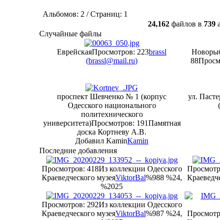
Альбомов: 2 / Страниц: 1
24,162
файлов в
739
а
Случайные файлы
Еврейская
Просмотров: 223
brassl
Новорыб
(
brassl@mail.ru
)
88
Просм
проспект Шевченко № 1 (корпус
ул. Паст
Одесского национального
политехнического
университета)
Просмотров: 191
Памятная
доска Кортневу А.В.
Добавил Kamin
Kamin
Последние добавления
Просмотров: 418
Из коллекции Одесского
Просмотр
Краеведческого музея
ViktorBal
%988 %24,
Краеведче
%2025
Просмотров: 292
Из коллекции Одесского
Краеведческого музея
ViktorBal
%987 %24,
Просмотр