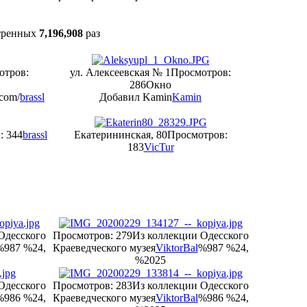
тренных
7,196,908
раз
отров:
ул. Алексеевская № 1
Просмотров:
286
Окно
.com/
brassl
Добавил Kamin
Kamin
: 344
brassl
Екатерининская, 80
Просмотров:
183
VicTur
Одесского
Просмотров: 279
Из коллекции Одесского
%987 %24,
Краеведческого музея
ViktorBal
%987 %24,
%2025
Одесского
Просмотров: 283
Из коллекции Одесского
%986 %24,
Краеведческого музея
ViktorBal
%986 %24,