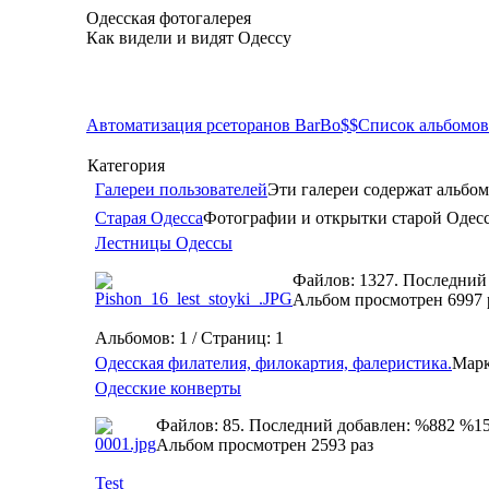
Одесская фотогалерея
Как видели и видят Одессу
Автоматизация рсеторанов BarBo$$
Список альбомов
Категория
Галереи пользователей
Эти галереи содержат альбом
Старая Одесса
Фотографии и открытки старой Одес
Лестницы Одессы
Файлов: 1327. Последний
Альбом просмотрен 6997 
Альбомов: 1 / Страниц: 1
Одесская филателия, филокартия, фалеристика.
Марк
Одесские конверты
Файлов: 85. Последний добавлен: %882 %1
Альбом просмотрен 2593 раз
Test