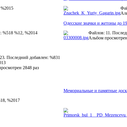
, %2015
Фай
Аль
Одесские значки и жетоны до 19
н: %518 %12, %2014
Файлов: 11. После
Альбом просмотрен
23. Последний добавлен: %831
013
росмотрен 2848 раз
Мемориальные и памятные дос
%18, %2017