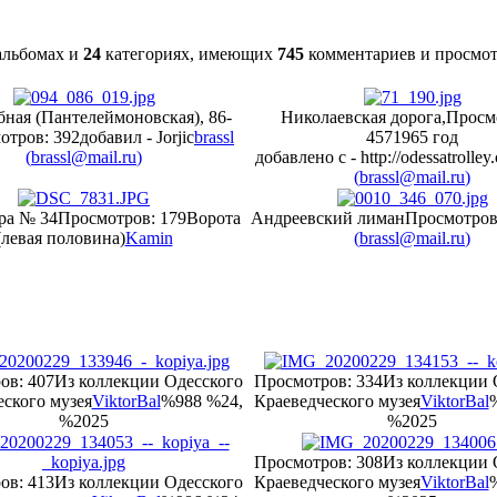
льбомах и
24
категориях, имеющих
745
комментариев и просмо
ная (Пантелеймоновская), 86-
Николаевская дорога,
Просм
отров: 392
добавил - Jorjic
brassl
457
1965 год
(
brassl@mail.ru
)
добавлено с - http://odessatrolley
(
brassl@mail.ru
)
ера № 34
Просмотров: 179
Ворота
Андреевский лиман
Просмотров
(левая половина)
Kamin
(
brassl@mail.ru
)
ов: 407
Из коллекции Одесского
Просмотров: 334
Из коллекции 
ского музея
ViktorBal
%988 %24,
Краеведческого музея
ViktorBal
%2025
%2025
Просмотров: 308
Из коллекции 
ов: 413
Из коллекции Одесского
Краеведческого музея
ViktorBal