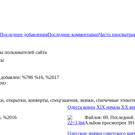
Последние добавления
Последние комментарии
Часто просматри
ы пользователей сайта
сы
 добавлен: %786 %16, %2017
раз
и, открытки, конверты, спецгашения, значки, спичечные этикет
Одесса конец XIX начала ХХ ве
5, %2016
Файлов: 69. Последний
Альбом просмотрен 391
Одесские значки советского вр