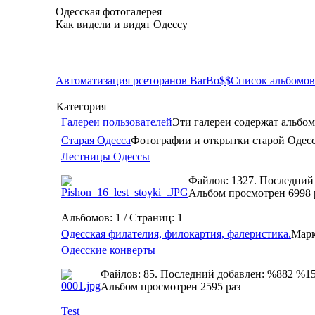
Одесская фотогалерея
Как видели и видят Одессу
Автоматизация рсеторанов BarBo$$
Список альбомов
Категория
Галереи пользователей
Эти галереи содержат альбом
Старая Одесса
Фотографии и открытки старой Одес
Лестницы Одессы
Файлов: 1327. Последний
Альбом просмотрен 6998 
Альбомов: 1 / Страниц: 1
Одесская филателия, филокартия, фалеристика.
Марк
Одесские конверты
Файлов: 85. Последний добавлен: %882 %1
Альбом просмотрен 2595 раз
Test