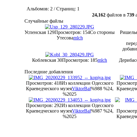
Альбомов: 2 / Страниц: 1
24,162
файлов в
739
а
Случайные файлы
Успенская 129
Просмотров: 154
Со стороны
Ришелье
Утесова
mlch
пере
добавил
Коблевская 30
Просмотров: 185
mlch
Дерибасо
Последние добавления
Просмотров: 418
Из коллекции Одесского
Просмотр
Краеведческого музея
ViktorBal
%988 %24,
Краеведче
%2025
Просмотров: 292
Из коллекции Одесского
Краеведческого музея
ViktorBal
%987 %24,
Просмотр
%2025
Краеведче