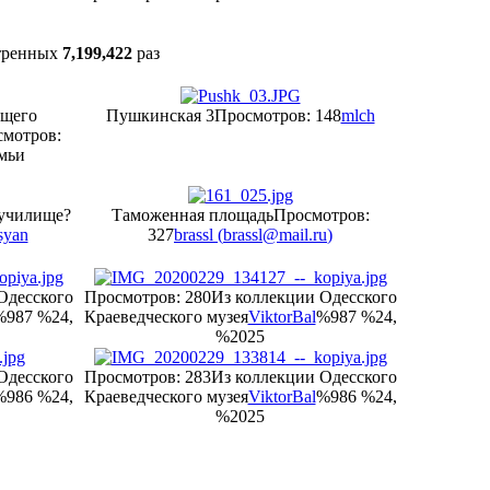
тренных
7,199,422
раз
ущего
Пушкинская 3
Просмотров: 148
mlch
мотров:
мьи
 училище?
Таможенная площадь
Просмотров:
syan
327
brassl (
brassl@mail.ru
)
Одесского
Просмотров: 280
Из коллекции Одесского
%987 %24,
Краеведческого музея
ViktorBal
%987 %24,
%2025
Одесского
Просмотров: 283
Из коллекции Одесского
%986 %24,
Краеведческого музея
ViktorBal
%986 %24,
%2025