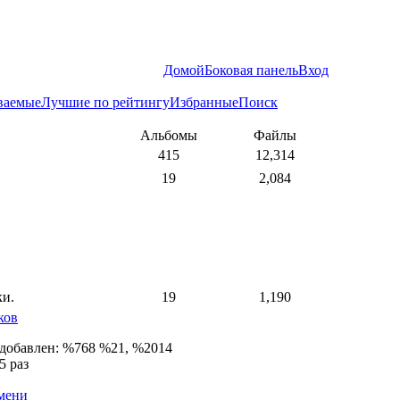
Домой
Боковая панель
Вход
ваемые
Лучшие по рейтингу
Избранные
Поиск
Альбомы
Файлы
415
12,314
19
2,084
ки.
19
1,190
ков
 добавлен: %768 %21, %2014
5 раз
емени