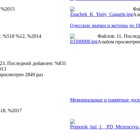
, %2015
Фай
Аль
Одесские значки и жетоны до 19
н: %518 %12, %2014
Файлов: 11. После
Альбом просмотрен
23. Последний добавлен: %831
013
росмотрен 2849 раз
Мемориальные и памятные дос
%18, %2017