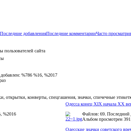
Последние добавления
Последние комментарии
Часто просматри
ы пользователей сайта
сы
 добавлен: %786 %16, %2017
раз
и, открытки, конверты, спецгашения, значки, спичечные этикет
Одесса конец XIX начала ХХ ве
5, %2016
Файлов: 69. Последний
Альбом просмотрен 391
Одесские значки советского вр