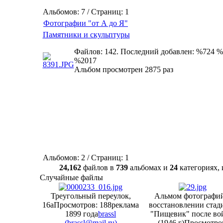
Альбомов: 7 / Страниц: 1
Фотографии "от А до Я"
Памятники и скульптуры
Файлов: 142. Последний добавлен: %724 %
%2017
Альбом просмотрен 2875 раз
Альбомов: 2 / Страниц: 1
24,162
файлов в
739
альбомах и
24
категориях
Случайные файлы
Треугольный переулок,
Альмом фотографий
16а
Просмотров: 188
реклама
восстановлении стад
1899 года
brassl
"Пищевик" после в
(
brassl@mail.ru
)
(1946 г)
Просмотро