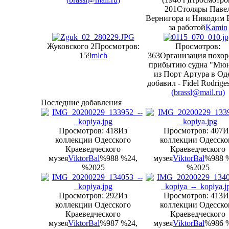
201
Столяры Паве
Вернигора и Никодим 
за работой
Kamin
Жуковского 2
Просмотров:
Просмотров:
159
mlch
363
Организация похор
прибытию судна "Мю
из Порт Артура в Од
добавил - Fidel Rodrige
(
brassl@mail.ru
)
Последние добавления
Просмотров: 418
Из
Просмотров: 407
И
коллекции Одесского
коллекции Одесско
Краеведческого
Краеведческого
музея
ViktorBal
%988 %24,
музея
ViktorBal
%988 
%2025
%2025
Просмотров: 292
Из
Просмотров: 413
И
коллекции Одесского
коллекции Одесско
Краеведческого
Краеведческого
музея
ViktorBal
%987 %24,
музея
ViktorBal
%986 