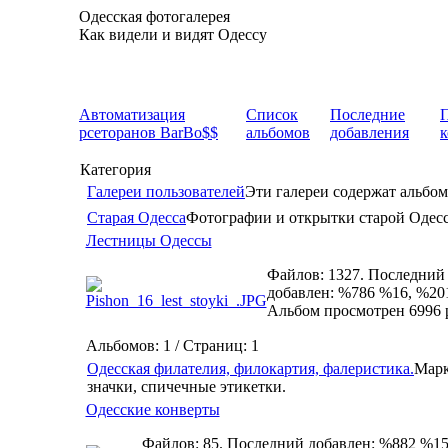
Одесская фотогалерея
Как видели и видят Одессу
Автоматизация
Список
Последние
рсеторанов BarBo$$
альбомов
добавления
Категория
Галереи пользователей
Эти галереи содержат альбом
Старая Одесса
Фотографии и открытки старой Одес
Лестницы Одессы
Файлов: 1327. Последний
добавлен: %786 %16, %20
Альбом просмотрен 6996 
Альбомов: 1 / Страниц: 1
Одесская филателия, филокартия, фалеристика.
Марк
значки, спичечные этикетки.
Одесские конверты
Файлов: 85. Последний добавлен: %882 %15