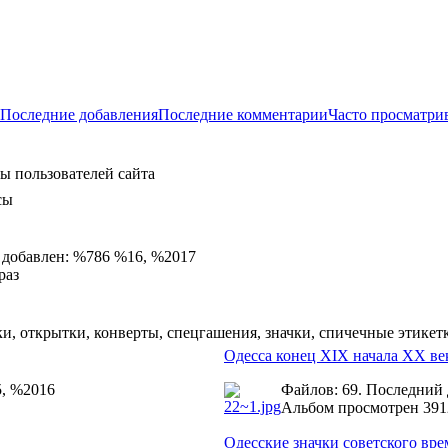
Последние добавления
Последние комментарии
Часто просматри
ы пользователей сайта
сы
 добавлен: %786 %16, %2017
раз
и, открытки, конверты, спецгашения, значки, спичечные этикет
Одесса конец XIX начала ХХ ве
5, %2016
Файлов: 69. Последний
Альбом просмотрен 391
Одесские значки советского вр