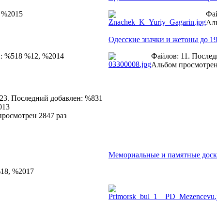
, %2015
Фай
Аль
Одесские значки и жетоны до 19
н: %518 %12, %2014
Файлов: 11. После
Альбом просмотрен
23. Последний добавлен: %831
013
росмотрен 2847 раз
Мемориальные и памятные дос
%18, %2017