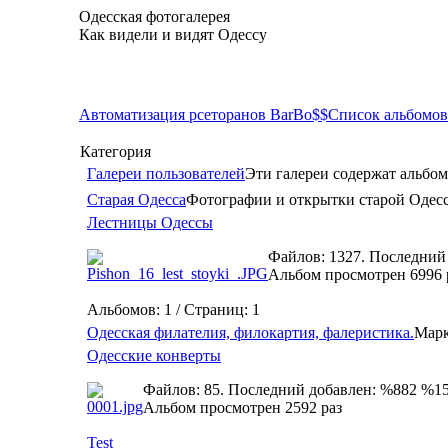
Одесская фотогалерея
Как видели и видят Одессу
Автоматизация рсеторанов BarBo$$
Список альбомов
Категория
Галереи пользователей
Эти галереи содержат альбом
Старая Одесса
Фотографии и открытки старой Одес
Лестницы Одессы
Файлов: 1327. Последний
Альбом просмотрен 6996 
Альбомов: 1 / Страниц: 1
Одесская филателия, филокартия, фалеристика.
Марк
Одесские конверты
Файлов: 85. Последний добавлен: %882 %1
Альбом просмотрен 2592 раз
Test