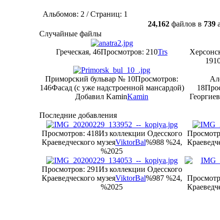
Альбомов: 2 / Страниц: 1
24,162
файлов в
739
а
Случайные файлы
Греческая, 46
Просмотров: 210
Trs
Херсонск
1910
Приморский бульвар № 10
Просмотров:
Ал
146
Фасад (с уже надстроенной мансардой)
18
Прос
Добавил Kamin
Kamin
Георгиев
Последние добавления
Просмотров: 418
Из коллекции Одесского
Просмотр
Краеведческого музея
ViktorBal
%988 %24,
Краеведче
%2025
Просмотров: 291
Из коллекции Одесского
Краеведческого музея
ViktorBal
%987 %24,
Просмотр
%2025
Краеведче