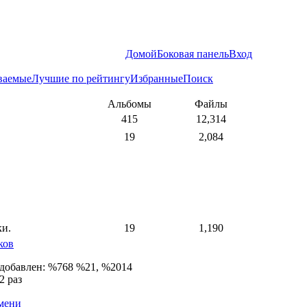
Домой
Боковая панель
Вход
ваемые
Лучшие по рейтингу
Избранные
Поиск
Альбомы
Файлы
415
12,314
19
2,084
ки.
19
1,190
ков
 добавлен: %768 %21, %2014
2 раз
емени