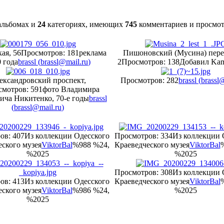
льбомах и
24
категориях, имеющих
745
комментариев и просмо
ая, 56
Просмотров: 181
реклама
Пишоновский (Мусина) пер
 года
brassl (
brassl@mail.ru
)
2
Просмотров: 138
Добавил Ka
ександровский проспект,
Просмотров: 282
brassl (
brassl
мотров: 591
фото Владимира
ича Никитенко, 70-е годы
brassl
(
brassl@mail.ru
)
ов: 407
Из коллекции Одесского
Просмотров: 334
Из коллекции 
ского музея
ViktorBal
%988 %24,
Краеведческого музея
ViktorBal
%2025
%2025
Просмотров: 308
Из коллекции 
ов: 413
Из коллекции Одесского
Краеведческого музея
ViktorBal
ского музея
ViktorBal
%986 %24,
%2025
%2025