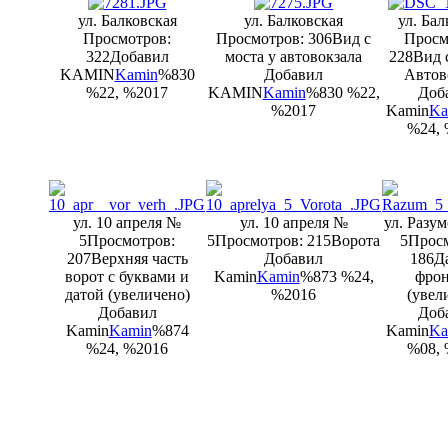
ул. Балковская
ул. Балковская
ул. Бал
Просмотров:
Просмотров: 306
Вид с
Просм
322
Добавил
моста у автовокзала
228
Вид 
KAMIN
Kamin
%830
Добавил
Автов
%22, %2017
KAMIN
Kamin
%830 %22,
Доб
%2017
Kamin
Ka
%24, 
ул. 10 апреля №
ул. 10 апреля №
ул. Разу
5
Просмотров:
5
Просмотров: 215
Ворота
5
Просм
207
Верхняя часть
Добавил
186
Д
ворот с буквами и
Kamin
Kamin
%873 %24,
фрон
датой (увеличено)
%2016
(увел
Добавил
Доб
Kamin
Kamin
%874
Kamin
Ka
%24, %2016
%08, 