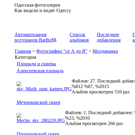
Одесская фотогалерея
Как видели и видят Одессу
Автоматизация
Список
Последние
рсеторанов BarBo$$
альбомов
добавления
Главная
>
Фотографии "от А до Я"
>
Молдаванка
Категория
Площади и скверы
Алексеевская площадь
Файлов: 27. Последний добавл
%812 %07, %2015
Альбом просмотрен 510 раз
Мечниковский сквер
Файлов: 1. Последний добавлен:
%23, %2010
Альбом просмотрен 266 раз
Прохоровский сквер