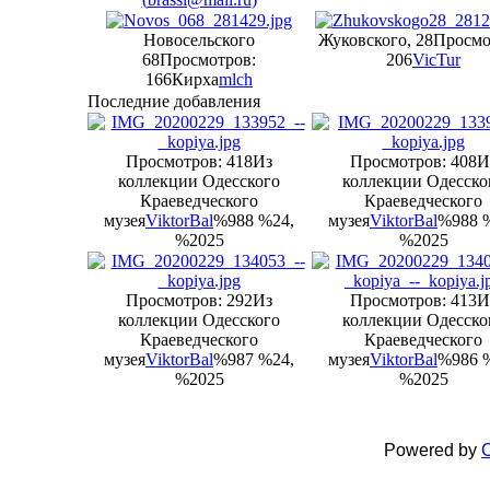
Новосельского
Жуковского, 28
Просмо
68
Просмотров:
206
VicTur
166
Кирха
mlch
Последние добавления
Просмотров: 418
Из
Просмотров: 408
И
коллекции Одесского
коллекции Одесско
Краеведческого
Краеведческого
музея
ViktorBal
%988 %24,
музея
ViktorBal
%988 
%2025
%2025
Просмотров: 292
Из
Просмотров: 413
И
коллекции Одесского
коллекции Одесско
Краеведческого
Краеведческого
музея
ViktorBal
%987 %24,
музея
ViktorBal
%986 
%2025
%2025
Powered by
C