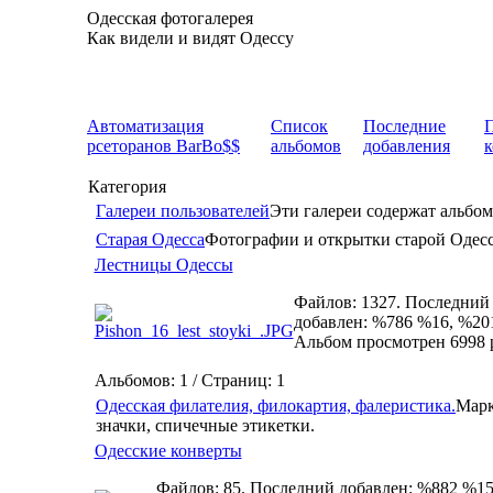
Одесская фотогалерея
Как видели и видят Одессу
Автоматизация
Список
Последние
рсеторанов BarBo$$
альбомов
добавления
Категория
Галереи пользователей
Эти галереи содержат альбом
Старая Одесса
Фотографии и открытки старой Одес
Лестницы Одессы
Файлов: 1327. Последний
добавлен: %786 %16, %20
Альбом просмотрен 6998 
Альбомов: 1 / Страниц: 1
Одесская филателия, филокартия, фалеристика.
Марк
значки, спичечные этикетки.
Одесские конверты
Файлов: 85. Последний добавлен: %882 %15