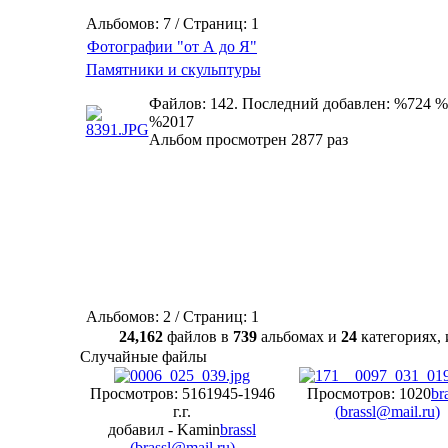
Альбомов: 7 / Страниц: 1
Фотографии "от А до Я"
Памятники и скульптуры
Файлов: 142. Последний добавлен: %724 %
%2017
Альбом просмотрен 2877 раз
Альбомов: 2 / Страниц: 1
24,162
файлов в
739
альбомах и
24
категориях
Случайные файлы
Просмотров: 516
1945-1946
Просмотров: 1020
br
г.г.
(
brassl@mail.ru
)
добавил - Kamin
brassl
(
brassl@mail.ru
)