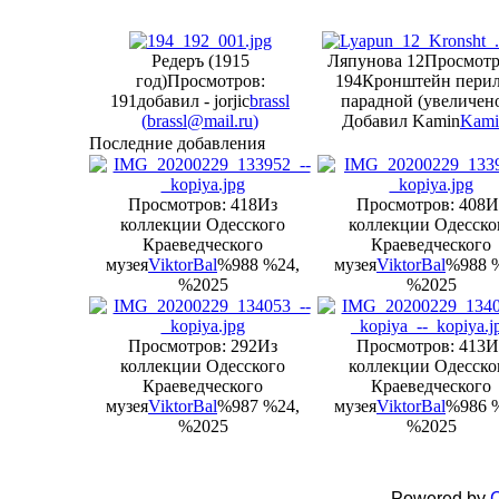
Редеръ (1915
Ляпунова 12
Просмотр
год)
Просмотров:
194
Кронштейн перил
191
добавил - jorjic
brassl
парадной (увеличен
(
brassl@mail.ru
)
Добавил Kamin
Kami
Последние добавления
Просмотров: 418
Из
Просмотров: 408
И
коллекции Одесского
коллекции Одесско
Краеведческого
Краеведческого
музея
ViktorBal
%988 %24,
музея
ViktorBal
%988 
%2025
%2025
Просмотров: 292
Из
Просмотров: 413
И
коллекции Одесского
коллекции Одесско
Краеведческого
Краеведческого
музея
ViktorBal
%987 %24,
музея
ViktorBal
%986 
%2025
%2025
Powered by
C