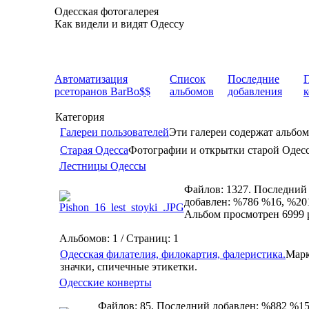
Одесская фотогалерея
Как видели и видят Одессу
Автоматизация
Список
Последние
рсеторанов BarBo$$
альбомов
добавления
Категория
Галереи пользователей
Эти галереи содержат альбом
Старая Одесса
Фотографии и открытки старой Одес
Лестницы Одессы
Файлов: 1327. Последний
добавлен: %786 %16, %20
Альбом просмотрен 6999 
Альбомов: 1 / Страниц: 1
Одесская филателия, филокартия, фалеристика.
Марк
значки, спичечные этикетки.
Одесские конверты
Файлов: 85. Последний добавлен: %882 %15