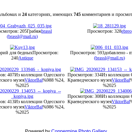
льбомах и
24
категориях, имеющих
745
комментариев и просмо
смотров: 205
Грабяж
brassl
Просмотров: 328
ebreo
(
brassl@mail.ru
)
орий для бедных
Просмотров:
Просмотров: 593
добавлено - m
240
Antique
(
brassl@mail.ru
)
ов: 407
Из коллекции Одесского
Просмотров: 334
Из коллекции 
ского музея
ViktorBal
%988 %24,
Краеведческого музея
ViktorBal
%2025
%2025
Просмотров: 308
Из коллекции 
ов: 413
Из коллекции Одесского
Краеведческого музея
ViktorBal
ского музея
ViktorBal
%986 %24,
%2025
%2025
Powered by
Coppermine Photo Gallery