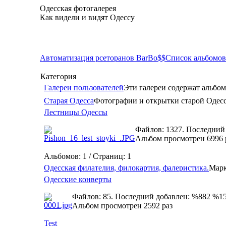
Одесская фотогалерея
Как видели и видят Одессу
Автоматизация рсеторанов BarBo$$
Список альбомов
Категория
Галереи пользователей
Эти галереи содержат альбом
Старая Одесса
Фотографии и открытки старой Одес
Лестницы Одессы
Файлов: 1327. Последний
Альбом просмотрен 6996 
Альбомов: 1 / Страниц: 1
Одесская филателия, филокартия, фалеристика.
Марк
Одесские конверты
Файлов: 85. Последний добавлен: %882 %1
Альбом просмотрен 2592 раз
Test