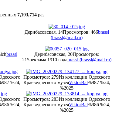
тренных
7,193,714
раз
Дерибасовская, 14
Просмотров: 466
brassl
(
brassl@mail.ru
)
lch
brassl
Дерибасовская, 20
Просмотров:
215
реклама 1910 года
brassl (
brassl@mail.ru
)
Одесского
Просмотров: 279
Из коллекции Одесского
%987 %24,
Краеведческого музея
ViktorBal
%987 %24,
%2025
Одесского
Просмотров: 283
Из коллекции Одесского
%986 %24,
Краеведческого музея
ViktorBal
%986 %24,
%2025