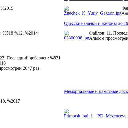
, %2015
Фай
Аль
Одесские значки и жетоны до 19
н: %518 %12, %2014
Файлов: 11. После
Альбом просмотрен
23. Последний добавлен: %831
013
росмотрен 2847 раз
Мемориальные и памятные дос
%18, %2017