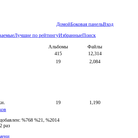
Домой
Боковая панель
Вход
ваемые
Лучшие по рейтингу
Избранные
Поиск
Альбомы
Файлы
415
12,314
19
2,084
ки.
19
1,190
ков
 добавлен: %768 %21, %2014
2 раз
емени