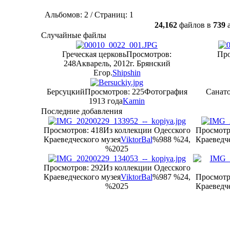
Альбомов: 2 / Страниц: 1
24,162
файлов в
739
а
Случайные файлы
Греческая церковь
Просмотров:
Про
248
Акварель, 2012г. Брянский
Егор.
Shipshin
Берсуцкий
Просмотров: 225
Фотография
Санат
1913 года
Kamin
Последние добавления
Просмотров: 418
Из коллекции Одесского
Просмотр
Краеведческого музея
ViktorBal
%988 %24,
Краеведче
%2025
Просмотров: 292
Из коллекции Одесского
Краеведческого музея
ViktorBal
%987 %24,
Просмотр
%2025
Краеведче