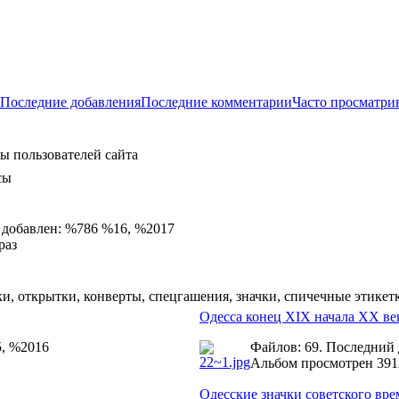
Последние добавления
Последние комментарии
Часто просматри
ы пользователей сайта
сы
 добавлен: %786 %16, %2017
раз
и, открытки, конверты, спецгашения, значки, спичечные этикет
Одесса конец XIX начала ХХ ве
5, %2016
Файлов: 69. Последний
Альбом просмотрен 391
Одесские значки советского вр