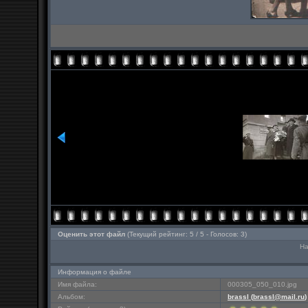
Оценить этот файл
(Текущий рейтинг: 5 / 5 - Голосов: 3)
На
Информация о файле
Имя файла:
000305_050_010.jpg
Альбом:
brassl (
brassl@mail.ru
)