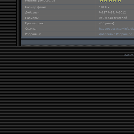
Рейтинг (голосов: 3):
Размер файла:
118 КБ
Добавлен:
%727 %14, %2012
Размеры:
960 x 648 пикселей
Просмотрен:
430 раз(а)
Ссылка:
http://odessastory.info/
Избранные:
Добавить в Избранное
Powered