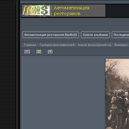
Автоматизация рсеторанов BarBo$$
Список альбомов
Последние
Главная
>
Галереи пользователей
>
brassl (
brassl@mail.ru
)
>
Военные 