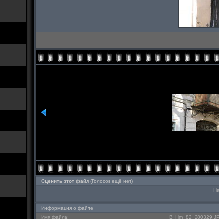
Оценить этот файл
(Голосов ещё нет)
На
Информация о файле
Имя файла:
B_Hm_82_280329.J