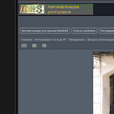
Автоматизация рсеторанов BarBo$$
Список альбомов
Последние
Главная
>
Фотографии "от А до Я"
>
Молдаванка
>
Богдана Хмельницк