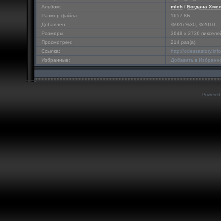
Альбом:
mlch
/
Богдана Хмел
Размер файла:
1657 КБ
Добавлен:
%926 %30, %2010
Размеры:
3648 x 2736 пикселе
Просмотрен:
214 раз(а)
Ссылка:
http://odessastory.in
Избранные:
Добавить в Избранн
Powered