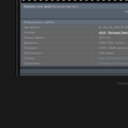
Оценить этот файл
(Голосов ещё нет)
На
Информация о файле
Имя файла:
B_Hm_45_280229.J
Альбом:
mlch
/
Богдана Хмел
Размер файла:
1652 КБ
Добавлен:
%909 %30, %2010
Размеры:
2736 x 3648 пикселе
Просмотрен:
238 раз(а)
Ссылка:
http://odessastory.in
Избранные:
Добавить в Избранн
Powered