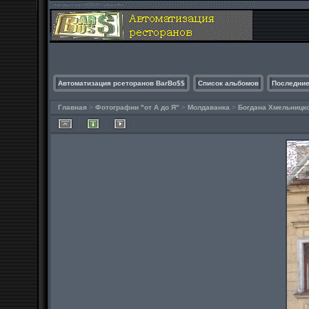
Автоматизация рсеторанов BarBo$$
Список альбомов
Последние
Главная
>
Фотографии "от А до Я"
>
Молдаванка
>
Богдана Хмельницк