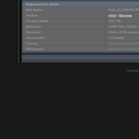
Информация о файле
Имя файла:
Past_15_280429.J
Альбом:
mlch
/
Пастера
Размер файла:
2107 КБ
Добавлен:
%886 %01, %2010
Размеры:
3648 x 2736 пиксел
Просмотрен:
176 раз(а)
Ссылка:
http://odessastory.i
Избранные:
Добавить в Избран
Powered