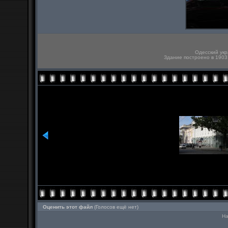
Одесский укр
Здание построено в 1903
Оценить этот файл
(Голосов ещё нет)
На