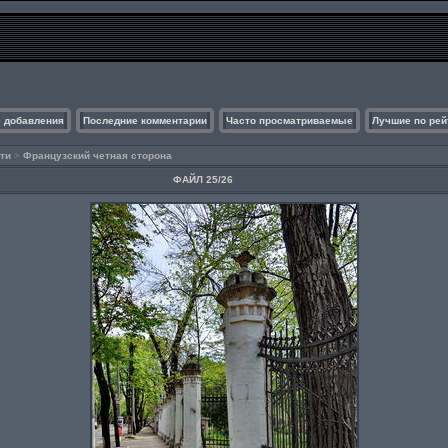
 добавления
Последние комментарии
Часто просматриваемые
Лучшие по рей
ти
>
Французский четная сторона
ФАЙЛ 25/26