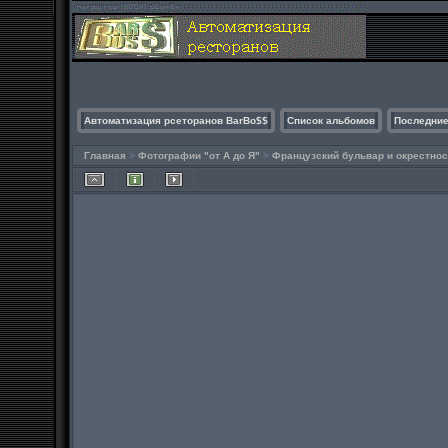
Автоматизация рсеторанов BarBo$$
Список альбомов
Последние
Главная
>
Фотографии "от А до Я"
>
Французский бульвар и окрестнос