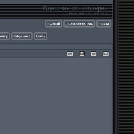
Одесская фотогалерея
Как видели и видят Одессу
Домой
Боковая панель
Вход
тингу
Избранные
Поиск