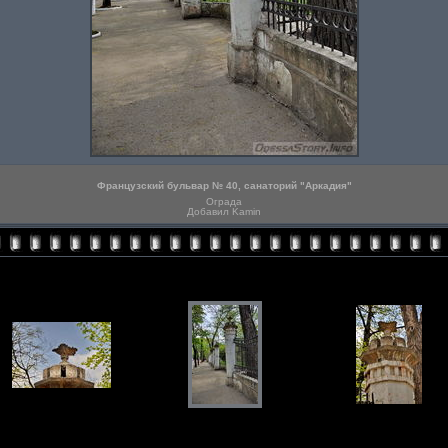
Французский бульвар № 40, санаторий "Аркадия"
Ограда
Добавил Kamin