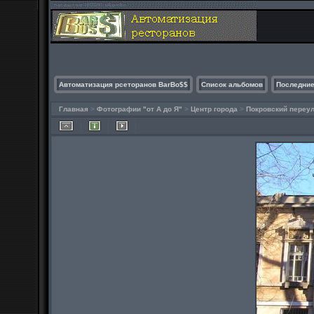
Автоматизация рсеторанов BarBo$$
Список альбомов
Последние
Главная
>
Фотографии "от А до Я"
>
Центр города
>
Покровский переу