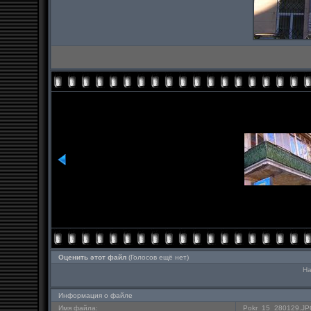
Оценить этот файл
(Голосов ещё нет)
На
Информация о файле
Имя файла:
Pokr_15_280129.J