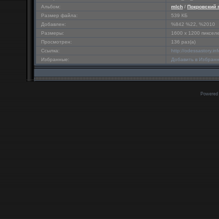
Альбом:
mlch
/
Покровский 
Размер файла:
539 КБ
Добавлен:
%842 %22, %2010
Размеры:
1600 x 1200 пиксел
Просмотрен:
136 раз(а)
Ссылка:
http://odessastory.i
Избранные:
Добавить в Избран
Powered