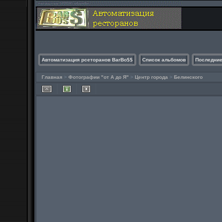
Автоматизация рсеторанов BarBo$$
Список альбомов
Последние
Главная
>
Фотографии "от А до Я"
>
Центр города
>
Белинского