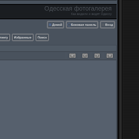
Одесская фотогалерея
Как видели и видят Одессу
Домой
Боковая панель
Вход
тингу
Избранные
Поиск