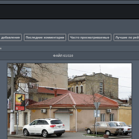
 добавления
Последние комментарии
Часто просматриваемые
Лучшие по рей
я
ФАЙЛ 61/110