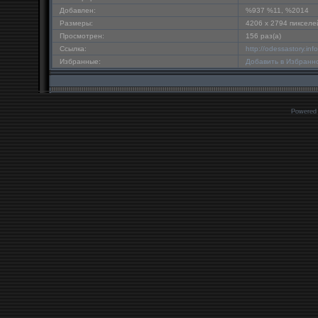
Добавлен:
%937 %11, %2014
Размеры:
4206 x 2794 пикселе
Просмотрен:
156 раз(а)
Ссылка:
http://odessastory.in
Избранные:
Добавить в Избранн
Powered