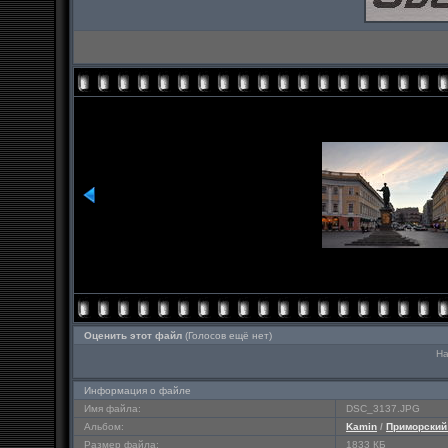
Оценить этот файл
(Голосов ещё нет)
На
Информация о файле
Имя файла:
DSC_3137.JPG
Альбом:
Kamin
/
Приморский
Размер файла:
1833 КБ