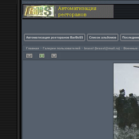
Автоматизация рсеторанов BarBo$$
Список альбомов
Последние
Главная
>
Галереи пользователей
>
brassl (
brassl@mail.ru
)
>
Военные 