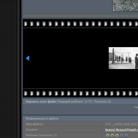
Оценить этот файл
(Текущий рейтинг: 3 / 5 - Голосов: 2)
На
Информация о файле
Имя файла:
171__0102_019_010.
Альбом:
brassl (
brassl@mail.
Рейтинг (голосов: 2):