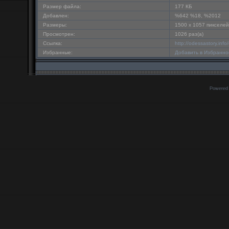
Размер файла:
177 КБ
Добавлен:
%642 %18, %2012
Размеры:
1500 x 1057 пикселей
Просмотрен:
1026 раз(а)
Ссылка:
http://odessastory.in
Избранные:
Добавить в Избранно
Powered